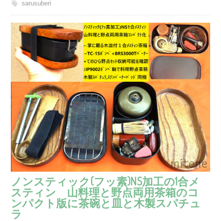
sarusuberi
ノンスティック(フッ素)NS加工の1合メ
スティン 山料理と野点両用茶箱のコ
ンパクト版に茶碗と皿と木製スパチュ
ラ