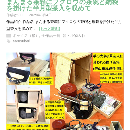
まんまる茶箱にフクロウの茶碗と網袋
を掛けた半月型茶入を収めて
作成者:
OFF
2025年8月4日
作品紹介 作品名 まんまる茶箱にフクロウの茶碗と網袋を掛けた半月
型茶入を収めて …
(もっと読む)
ボックス（箱）
,
全作品一覧
,
器・小物入れ
sarusuberi