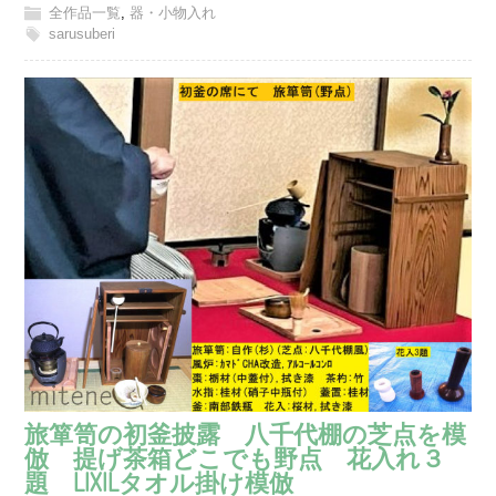
全作品一覧
,
器・小物入れ
sarusuberi
旅箪笥の初釜披露 八千代棚の芝点を模
倣 提げ茶箱どこでも野点 花入れ３
題 LIXILタオル掛け模倣