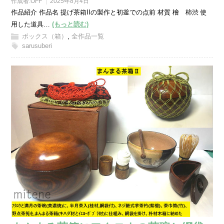
作成者:
OFF
2025年8月4日
作品紹介 作品名 提げ茶箱IIの製作と初釜での点前 材質 檜 柿渋 使
用した道具…
(もっと読む)
ボックス（箱）
,
全作品一覧
sarusuberi