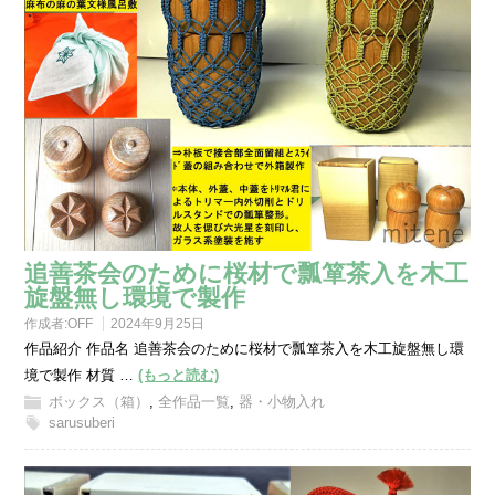
追善茶会のために桜材で瓢箪茶入を木工
旋盤無し環境で製作
作成者:
OFF
2024年9月25日
作品紹介 作品名 追善茶会のために桜材で瓢箪茶入を木工旋盤無し環
境で製作 材質 …
(もっと読む)
ボックス（箱）
,
全作品一覧
,
器・小物入れ
sarusuberi