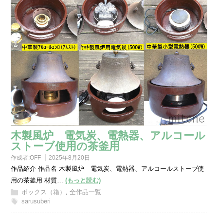
木製風炉 電気炭、電熱器、アルコール
ストーブ使用の茶釜用
作成者:
OFF
2025年8月20日
作品紹介 作品名 木製風炉 電気炭、電熱器、アルコールストーブ使
用の茶釜用 材質…
(もっと読む)
ボックス（箱）
,
全作品一覧
sarusuberi