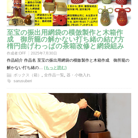
至宝の振出用網袋の模倣製作と木箱作
成 御所籠の解かない打ち緒の結び方
楕円曲げわっぱの茶箱改修と網袋組み
作成者:
OFF
2025年7月30日
作品紹介 作品名 至宝の振出用網袋の模倣製作と木箱作成 御所籠の
解かない打ち緒の…
(もっと読む)
ボックス（箱）
,
全作品一覧
,
器・小物入れ
sarusuberi