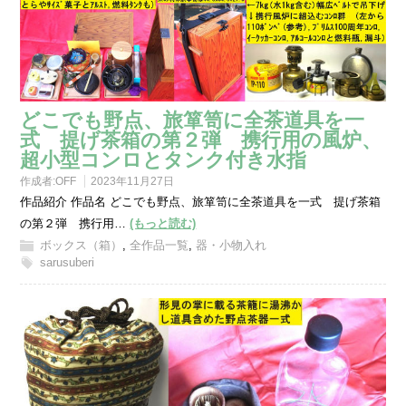
どこでも野点、旅箪笥に全茶道具を一
式 提げ茶箱の第２弾 携行用の風炉、
超小型コンロとタンク付き水指
作成者:
OFF
2023年11月27日
作品紹介 作品名 どこでも野点、旅箪笥に全茶道具を一式 提げ茶箱
の第２弾 携行用…
(もっと読む)
ボックス（箱）
,
全作品一覧
,
器・小物入れ
sarusuberi