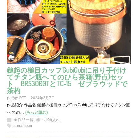
鎚起の槌目カップGubiGubiに吊り手付け
てチタン瓶へ てのひら茶箱(野点)セッ
ト BRS3000TとTC-15 ゼブラウッドで
茶杓
作成者:
OFF
2024年3月7日
作品紹介 作品名 鎚起の槌目カップGubiGubiに吊り手付けてチタン瓶
へ ての…
(もっと読む)
全作品一覧
,
器・小物入れ
sarusuberi