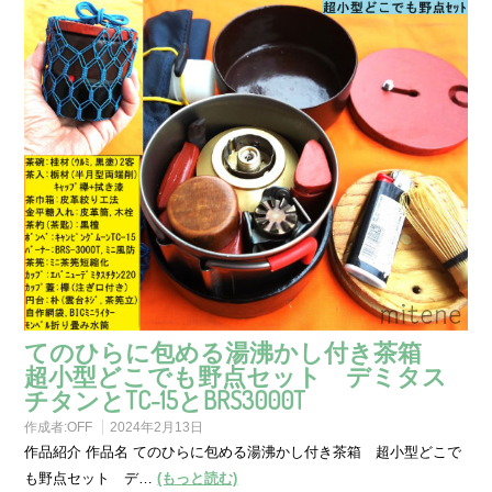
てのひらに包める湯沸かし付き茶箱
超小型どこでも野点セット デミタス
チタンとTC-15とBRS3000T
作成者:
OFF
2024年2月13日
作品紹介 作品名 てのひらに包める湯沸かし付き茶箱 超小型どこで
も野点セット デ…
(もっと読む)