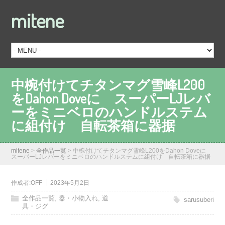
mitene
中椀付けてチタンマグ雪峰L200
をDahon Doveに スーパーLJレバ
ーをミニベロのハンドルステム
に組付け 自転茶箱に器据
mitene
>
全作品一覧
>
中椀付けてチタンマグ雪峰L200をDahon Doveに
スーパーLJレバーをミニベロのハンドルステムに組付け 自転茶箱に器据
作成者:
OFF
2023年5月2日
全作品一覧
,
器・小物入れ
,
道
sarusuberi
具・ジグ