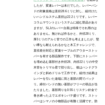
したが、変速レバーは未だでした。レバーバン
ドの対象規格は直径28.6ミリに対し、組付けた
いハンドルステム直径は22.2ミリです。レバー
コラムマウントというステムに組む部品があり
ますが、SLJのレバー台座は特殊でそれ用のは
ありません。無ければ作るかと、外径28ミリ、
厚3ミリのアルミ管での工作も考えましたが、堅
い欅なら耐えられるかなと木工チャレンジで、
直径差分対応と変速ケーブルのアウターストッ
パーを有する部品製作です。下部にストッパー
を埋め込む基部付き外径28、内径22ミリの中空
木管をトリマル君で切り出し、後はハンドグラ
インダと斜めドリルで工作です。組付け結果は
レバーを引いた途端に筒と基部の間でパック
リ。締付バンドの無い基部がフリーの弱点が当
たりました。基部周りを0.55ミリステン針金で
巻き縛った上でエポキシパテ盛りです。ストッ
パーはシマノの小物部品が有難く活躍です。防