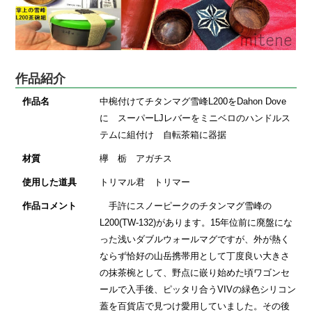
作品紹介
作品名
中椀付けてチタンマグ雪峰L200をDahon Dove
に スーパーLJレバーをミニベロのハンドルス
テムに組付け 自転茶箱に器据
材質
欅 栃 アガチス
使用した道具
トリマル君 トリマー
作品コメント
手許にスノーピークのチタンマグ雪峰の
L200(TW-132)があります。15年位前に廃盤にな
った浅いダブルウォールマグですが、外が熱く
ならず恰好の山岳携帯用として丁度良い大きさ
の抹茶椀として、野点に嵌り始めた頃ワゴンセ
ールで入手後、ピッタリ合うVIVの緑色シリコン
蓋を百貨店で見つけ愛用していました。その後