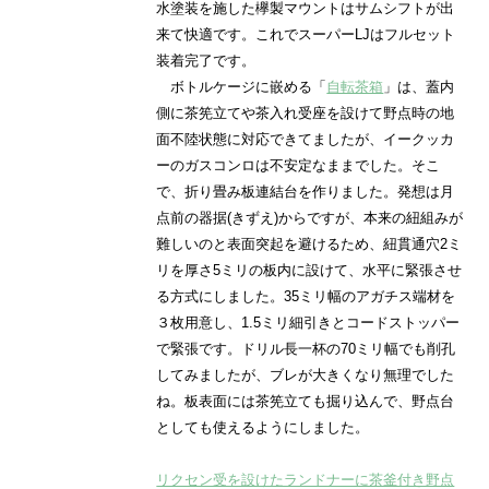
水塗装を施した欅製マウントはサムシフトが出
来て快適です。これでスーパーLJはフルセット
装着完了です。
ボトルケージに嵌める「
自転茶箱
」は、蓋内
側に茶筅立てや茶入れ受座を設けて野点時の地
面不陸状態に対応できてましたが、イークッカ
ーのガスコンロは不安定なままでした。そこ
で、折り畳み板連結台を作りました。発想は月
点前の器据(きずえ)からですが、本来の紐組みが
難しいのと表面突起を避けるため、紐貫通穴2ミ
リを厚さ5ミリの板内に設けて、水平に緊張させ
る方式にしました。35ミリ幅のアガチス端材を
３枚用意し、1.5ミリ細引きとコードストッパー
で緊張です。ドリル長一杯の70ミリ幅でも削孔
してみましたが、ブレが大きくなり無理でした
ね。板表面には茶筅立ても掘り込んで、野点台
としても使えるようにしました。
リクセン受を設けたランドナーに茶釜付き野点