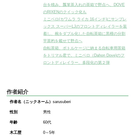
台を積み、瓢箪茶入れの茶箱で野点へ、DOVE
のRIXENのクイック化も
ミニベロ(カワムラ ライカ 16インチ)にサンプレ
ックス スーパーLJのフロントディレイラーを装
着し、椀をダブル化した自転茶箱に黒檀の分割
芋茶杓を載せて野点へ
自転茶箱、ボトルケージに納まる自転車用茶箱
をトリマル君で。ミニベロ（Dahon Dove)のフ
ロントディレイラー、多段化の第２弾
作者紹介
作者名（ニックネーム）
sarusuberi
性別
男性
年齢
60代
木工歴
0～5年