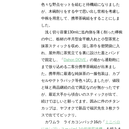
色々な野点セットを組むと待機組になりました
が、木碗削りをする中で思い出し世相を考慮し
中椀を用意して、携帯茶碗組をすることにしま
した。
浅く切り容量130mlに迄内側を薄く削った欅椀
の中に、栃材の半月型金平糖入れと小型茶筅と
抹茶スティックを収め、湿し茶巾を密閉袋に入
れ、屋外用に茶筅立てを裏に設けた蓋とバンド
で固定し、「
Dahon DOVE
」の籠から通勤鞄に
まで放り込める二客分携帯茶碗組が出来まし
た。携帯用に最適な純抹茶の一服包装は、カプ
セルやテトラパック等色々試しましたが、値段
と味と商品継続の点で満足なのが無かったです
が、最近大手から頃合いのスティックが出て、
続けてほしいと願ってます。因みに件のチタン
カップは、ヤフオクで新品で福沢先生３枚クラ
スで出ててビックリ。
カワムラ ライカコンパック16の「
ミニベロ
にサンプレ スーパーLJの前後変速機
」を組みま