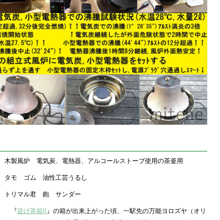
木製風炉 電気炭、電熱器、アルコールストーブ使用の茶釜用
タモ ゴム 油性工芸うるし
トリマル君 鉋 サンダー
『
提げ茶箱II
』の箱が出来上がった頃、一駅先の万能ヨロズヤ（オリ