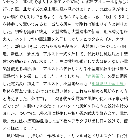
ンピック、100均では入手困難モノの宝庫）に燃料アルコールを探しに
行った際、1Lサイズの卓上魔法瓶を見かけました。これは火器が使え
ない場所でも対応できるようになるのではと思いつき、1段目引き出し
を持参して置いてみると、当たる所を一寸削れば納まりそうと判りま
した。初釜を無事に終え、大型水指と大型建水の新造、組み替えを終
えて、ネットで件の魔法瓶を入手し（オリンピックさんゴメンナサ
イ）、2段目引き出しの当たる所を削ると、火器無しバージョン（銅
甁、新建水、新水指、アルスト一式を外して、代わりに魔法瓶と中型
建水を納める）が出来ました。更に機能拡張として火は使えないが電
気は使える場所用に、アルストの代わりになる小型電熱器や折り畳み
電熱ポットを探し出しました。そうしたら、『
追善茶会
』の際に調達
した電気炭に加えて、アルスト、小型電熱器も『
祖母形見の富士釜
』
単体を野点で使えるのではと思い付き、これらを納める風炉を作ろう
と考えました。茶道では、土焼き物か金属製の風炉が使われる事が殆
どですが、木製のできるだけコンパクトな風炉を作ろうと設計を始め
ました。ついでに、炭火用に製作した折り畳み式大型野点台で、電気
炭、更には小型電熱器用には足下板やプラグ取り出し口を設けて、使
える様にしました。
風炉製作に手持ちの工作機械は、トリマル君とドリルスタンドだけ