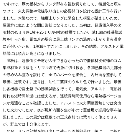
ですので、厚め板材からリング部材を複数切り出して、積層化と底を
つけて、火力調整や電線取り出しの必要開口を設ける設計工作を行い
ました。木製なので、強度上リングに閉合した構造が望ましいため、
眉風炉に似たような開口形状になりました。当初は、超廉価入手のタ
モ材の45ミリ厚1枚＋25ミリ厚4枚の積層でしたが、試し組の後沸騰試
験を行った所、電気炭の場合に最上端リングの温度が上がり着火温度
に近付いたため、1段減らすことにしました。その結果、アルストと電
熱器には頃合い高さになりました。
底板は、超廉価タモ材が入手できなかったので廉価材次候補のゴム
集成材15ミリ板をトリマル君で円版に切り抜き、各加熱機器の足部分
の嵌め込み窪みを設けて、全てのパーツを接合し、内外面を整形して
最後に塗装です。塗りは、油性工芸漆のウルミ色で行いました。最後
に各機器で富士釜での沸騰試験を行って、電気炭、アルスト、電熱器
何れも短時間加温には使えるが、連続長時間使用なら電熱器バージョ
ンが最適なことを確認しました。アルストは火力調整蓋無しでは突出
した火力でしたが、炎が風炉内面を焦がすので蓋使用が必須な事を確
認しました。この風炉は座敷での正式点前では荒々しく使えません
が、野点では十分使えます。
なお、リング部材を切り出して残った円版部分は、後に、二つ折丸