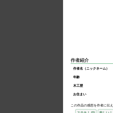
作者紹介
作者名（ニックネーム）
年齢
木工歴
お住まい
この作品の感想を作者に伝
ステキ！
(
0
)
欲しい！