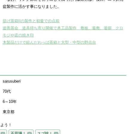
盆製作に活かす事になりました。
提げ茶箱IIの製作と初釜での点前
追善茶会 道具持ち寄り開催で木工品製作 敷板、釜敷、釜据 クロ
モジや盃の焼き印
木製品だけで組んだわっぱ茶箱と大型・中型の野点台
sarusuberi
70代
6～10年
東京都
えよう！
(
0
)
不思議！
(
0
)
スゴ技！
(
0
)