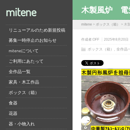
mitene
木製風炉 電
mitene
>
ボックス（箱）
>
木
リニューアルのため新規投稿
募集一時停止のお知らせ
作成者:
OFF
2025年8月20日
ボックス（箱）
,
全作品
miteneについて
ご利用にあたって
全作品一覧
家具・木工作品
ボックス（箱）
食器
花器
器・小物入れ