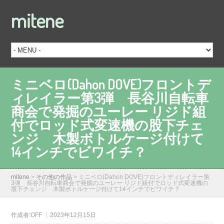
mitene
ミニベロ(Dahon DOVE)フロントデ
ィレイラー第3弾 長谷川自転車
商会で発掘のユーレー リジド組
付でロッド式変速機の股下チェ
ンジ 木製ボトルケージ付けて
14インチでビワイチ？
mitene
>
その他の作品
>
ミニベロ(Dahon DOVE)フロントディレイラー第
3弾 長谷川自転車商会で発掘のユーレー リジド組付でロッド式変速機の
股下チェンジ 木製ボトルケージ付けて14インチでビワイチ？
作成者:
OFF
2023年12月15日