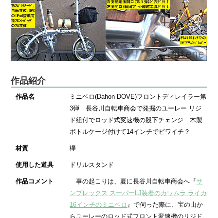
作品紹介
作品名
ミニベロ(Dahon DOVE)フロントディレイラー第
3弾 長谷川自転車商会で発掘のユーレー リジ
ド組付でロッド式変速機の股下チェンジ 木製
ボトルケージ付けて14インチでビワイチ？
材質
欅
使用した道具
ドリルスタンド
作品コメント
事の起こりは、夏に長谷川自転車商会へ『
サ
ンプレックス スーパーLJ装着のカワムラ ライカ
16インチのミニベロ
』で伺った際に、宝の山か
らユーレーのロッド式フロント変速機のリジド