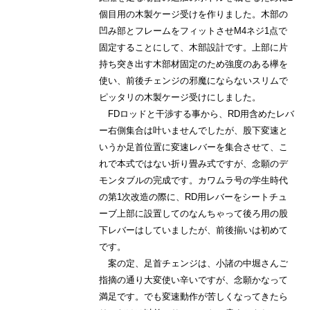
個目用の木製ケージ受けを作りました。木部の
凹み部とフレームをフィットさせM4ネジ1点で
固定することにして、木部設計です。上部に片
持ち突き出す木部材固定のため強度のある欅を
使い、前後チェンジの邪魔にならないスリムで
ピッタリの木製ケージ受けにしました。
FDロッドと干渉する事から、RD用含めたレバ
ー右側集合は叶いませんでしたが、股下変速と
いうか足首位置に変速レバーを集合させて、こ
れで本式ではない折り畳み式ですが、念願のデ
モンタブルの完成です。カワムラ号の学生時代
の第1次改造の際に、RD用レバーをシートチュ
ーブ上部に設置してのなんちゃって後ろ用の股
下レバーはしていましたが、前後揃いは初めて
です。
案の定、足首チェンジは、小諸の中堀さんご
指摘の通り大変使い辛いですが、念願かなって
満足です。でも変速動作が苦しくなってきたら