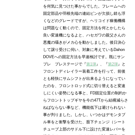
を何気に見つけた事からでした。フレームへの
固定部品や羽根先端の連結ピンが欠損し錆も浮
くなどのグレードですが、ヘリコイド稼働機構
は問題なく動くので、固定方法を何とかしたら
良い変速機になるよと、ハセガワの親父さんの
悪魔の囁きがメカ心を動かしました。後日決心
して譲り受けに伺い、対象に考えているDahon
DOVEへの固定方法を早速検討です。既にサン
プレ プレステージで『
第1弾
』、『
第2弾
』と
フロントディレイラー装着工作を行って、前後
とも軽快にサムシフトが出来るようになってい
たのを、フロントロッド式に切り替えると変速
しにくい姿勢になる事と、FD固定位置の制約か
らフロントトップギヤを今の47Tから結構減らさ
ねばならない事など、機能低下は避けられない
事が判りました。しかし、いつかはデモンタブ
ル車をと衝撃を受けた、股下チェンジ（シート
チューブ上部のサドル下に設けた変速レバーを