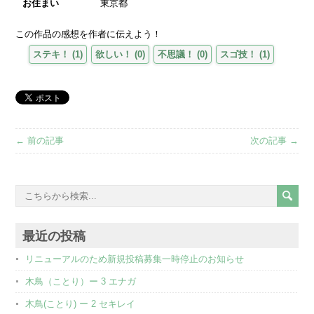
お住まい
東京都
この作品の感想を作者に伝えよう！
ステキ！
(
1
)
欲しい！
(
0
)
不思議！
(
0
)
スゴ技！
(
1
)
← 前の記事
次の記事 →
最近の投稿
リニューアルのため新規投稿募集一時停止のお知らせ
木鳥（ことり）ー 3 エナガ
木鳥(ことり) ー 2 セキレイ