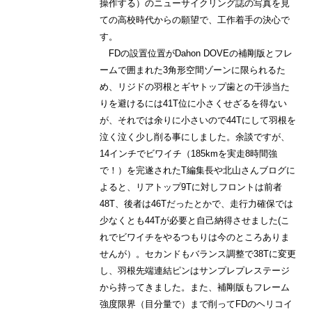
操作する）のニューサイクリング誌の写真を見
ての高校時代からの願望で、工作着手の決心で
す。
FDの設置位置がDahon DOVEの補剛版とフレ
ームで囲まれた3角形空間ゾーンに限られるた
め、リジドの羽根とギヤトップ歯との干渉当た
りを避けるには41T位に小さくせざるを得ない
が、それでは余りに小さいので44Tにして羽根を
泣く泣く少し削る事にしました。余談ですが、
14インチでビワイチ（185kmを実走8時間強
で！）を完遂されたT編集長や北山さんブログに
よると、リアトップ9Tに対しフロントは前者
48T、後者は46Tだったとかで、走行力確保では
少なくとも44Tが必要と自己納得させました(こ
れでビワイチをやるつもりは今のところありま
せんが）。セカンドもバランス調整で38Tに変更
し、羽根先端連結ピンはサンプレプレステージ
から持ってきました。また、補剛版もフレーム
強度限界（目分量で）まで削ってFDのヘリコイ