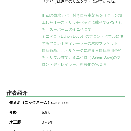
リアだけは以前のサムシフトに戻すかもね。
IPadの防水カバー付き自転車架台をリクセン加
工したオーストリッチバッグに載せてGPSナビ
を スーパーLJのミニベロで
ミニベロ（Dahon Dove）のフロントダブルに供
するフロントディレーラーの木製ブラケット
自転茶箱、ボトルケージに納まる自転車用茶箱
をトリマル君で。ミニベロ（Dahon Dove)のフ
ロントディレイラー、多段化の第２弾
作者紹介
作者名（ニックネーム）
sarusuberi
年齢
60代
木工歴
0～5年