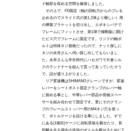
ド軸部を収める空間を確保しました。
その上で、FD固定（軸の回転力からのブレを
止めるのでスライド式の第1,2弾より難しい）用
の欅製ブラケットを切り出し、エポキシパテで
フレームにフィットさせ、第1弾で補剛版に開け
たビス穴でフレームに固定です。リジドの軸ボ
ルトは特殊ネジ規格だったので、ナット探しに
ネジの永井さんへ伺い探し出してもらいまし
た。永井さんも学生時代にハセガワで片倉シル
クのランドナーを組んで貰って走っていたそう
で、話が盛り上がりました。
リア変速機はSHIMANOクレーンですが、変速
レバーをシートポスト固定クランプのレバー軸
に留める事とし、中華レバー部品や長物スペー
サーを組み合わせて固定です。更にそのクラン
プのフレームストッパー用のM4ネジ穴を使っ
て、ボトルケージを設ける事にしました。すで
にある(1個目)ケージに自転茶箱を載せたり、長
距離を走る場合の追加のボトルを載せるために2