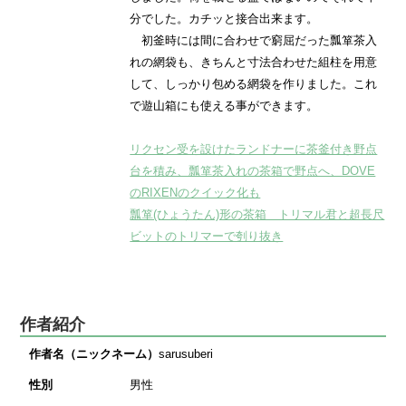
分でした。カチッと接合出来ます。
初釜時には間に合わせで窮屈だった瓢箪茶入
れの網袋も、きちんと寸法合わせた組柱を用意
して、しっかり包める網袋を作りました。これ
で遊山箱にも使える事ができます。
リクセン受を設けたランドナーに茶釜付き野点
台を積み、瓢箪茶入れの茶箱で野点へ、DOVE
のRIXENのクイック化も
瓢箪(ひょうたん)形の茶箱 トリマル君と超長尺
ビットのトリマーで刳り抜き
作者紹介
作者名（ニックネーム）
sarusuberi
性別
男性