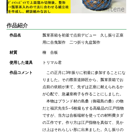
作品紹介
作品名
瓢箪茶箱を初釜で点前デビュー 久し振り正座
用に合曳製作 二つ折り丸盆製作
材質
檜 合板
使用した道具
トリマル君
作品コメント
この正月に3年振りに初釜に参加することにな
りました。その際茶道師匠から、瓢箪茶箱でお
点前の依頼が来て、先ずは正座に耐えられるか
が心配で、急遽座椅子を作ることにしました。
本物はブランド材の島桑（御蔵島の桑）の物
だと福沢先生5～6枚級もする高級品の江戸指物
ですが、当方は合板端材を使っての材料費タダ
の工作です。作り方は江戸指物を真似て、見か
け上はそれらしい形に出来ました。久し振りの