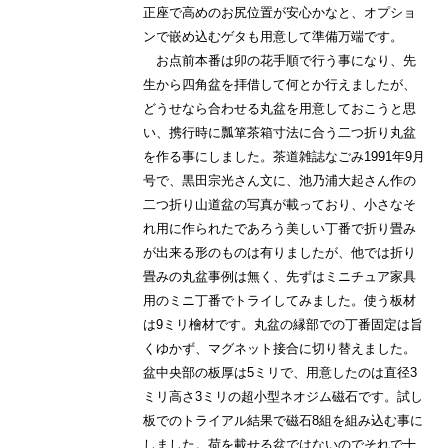
正座で高めのお尻位置が安心かなと、オプショ
ンで嵌め込むゲタも用意して準備万端です。
お点前本番は卯の花手順で行う事になり、先
生から四角盆を拝借して何とか行えましたが、
どうせなら合わせる丸盆を用意しておこうと思
い、携行時に瓢箪茶箱寸法に合う二つ折り丸盆
を作る事にしました。茶道雑誌なごみ1991年9月
号で、黒田宗光さん文に、池乃浦大起さん作の
二つ折り山道盆の写真が載っており、小さなそ
れ用に作られたであろう美しい丁番で折り畳み
が出来る形のものは有りましたが、他では折り
畳みの丸盆事例は無く、先ずはミニチュア家具
用のミニ丁番でトライしてみました。使う板材
は9ミリ檜材です。丸盆の縁部での丁番固定は旨
くゆかず、マグネット接合に切り替えました。
盆中央部の板厚は5ミリで、用意したのは直径3
ミリ高さ3ミリの超小型ネオジム磁石です。試し
板でのトライアル結果で磁石8組を組み込む事に
しました。荷を載せる盆ではないのでそれで十