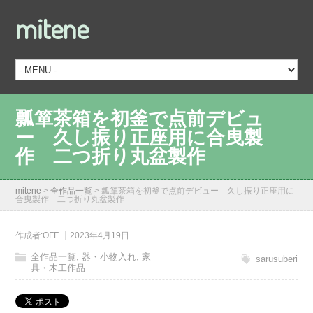
mitene
瓢箪茶箱を初釜で点前デビュ
ー 久し振り正座用に合曳製
作 二つ折り丸盆製作
mitene
>
全作品一覧
>
瓢箪茶箱を初釜で点前デビュー 久し振り正座用に
合曳製作 二つ折り丸盆製作
作成者:
OFF
2023年4月19日
全作品一覧
,
器・小物入れ
,
家
sarusuberi
具・木工作品