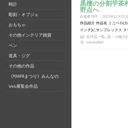
黒檀の分割芋茶
時計
野点へ
彫刻・オブジェ
作成者:
OFF
2022年11月21
作品紹介 作品名 ミニベロ(カ
おもちゃ
インチ)にサンプレックス 
その他インテリア雑貨
全作品一覧
,
器・小物入
sarusuberi
ペン
道具・ジグ
その他の作品
《MANPAまつり》みんなの
Web展覧会作品