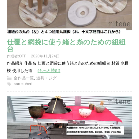
仕覆と網袋に使う緒と糸のための組紐
台
作成者:
OFF
2020年11月24日
作品紹介 作品名 仕覆と網袋に使う緒と糸のための組紐台 材質 水目
桜 使用した道…
(もっと読む)
全作品一覧
,
道具・ジグ
sarusuberi