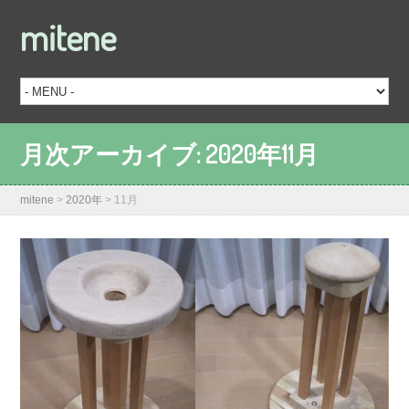
mitene
月次アーカイブ:
2020年11月
mitene
>
2020年
>
11月