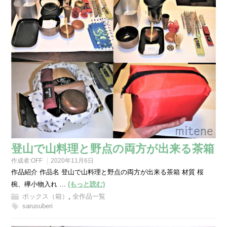
登山で山料理と野点の両方が出来る茶箱
作成者:
OFF
2020年11月6日
作品紹介 作品名 登山で山料理と野点の両方が出来る茶箱 材質 桜
椀、欅小物入れ …
(もっと読む)
ボックス（箱）
,
全作品一覧
sarusuberi