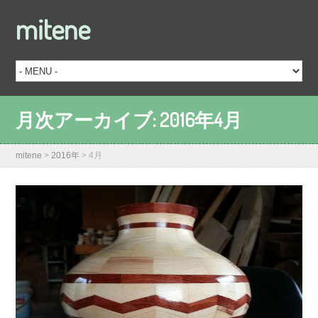
mitene
月次アーカイブ:
2016年4月
mitene
>
2016年
>
4月