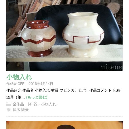
小物入れ
作成者:
OFF
2016年4月14日
作品紹介 作品名 小物入れ 材質 ブビンガ、ヒバ 作品コメント 化粧
道具（筆…
(もっと読む)
全作品一覧
,
器・小物入れ
保木 隆夫