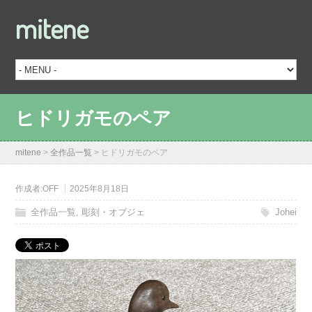
mitene
ヒドリガモのペア
mitene
>
全作品一覧
>
ヒドリガモのペア
作成者:
OFF
2025年8月18日
全作品一覧
,
彫刻・オブジェ
Johei