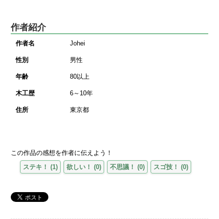
作者紹介
作者名
Johei
性別
男性
年齢
80以上
木工歴
6～10年
住所
東京都
この作品の感想を作者に伝えよう！
ステキ！
(
1
)
欲しい！
(
0
)
不思議！
(
0
)
スゴ技！
(
0
)