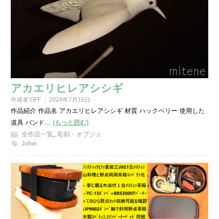
アカエリヒレアシシギ
作成者:
OFF
2024年7月16日
作品紹介 作品名 アカエリヒレアシシギ 材質 ハックベリー 使用した
道具 バンド…
(もっと読む)
全作品一覧
,
彫刻・オブジェ
Johei