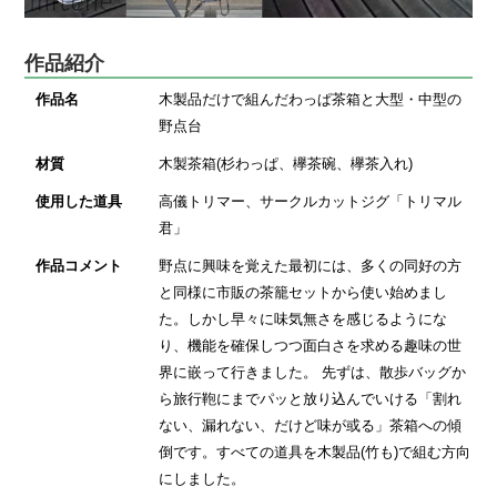
作品紹介
作品名
木製品だけで組んだわっぱ茶箱と大型・中型の
野点台
材質
木製茶箱(杉わっぱ、欅茶碗、欅茶入れ)
使用した道具
高儀トリマー、サークルカットジグ「トリマル
君」
作品コメント
野点に興味を覚えた最初には、多くの同好の方
と同様に市販の茶籠セットから使い始めまし
た。しかし早々に味気無さを感じるようにな
り、機能を確保しつつ面白さを求める趣味の世
界に嵌って行きました。 先ずは、散歩バッグか
ら旅行鞄にまでパッと放り込んでいける「割れ
ない、漏れない、だけど味が或る」茶箱への傾
倒です。すべての道具を木製品(竹も)で組む方向
にしました。