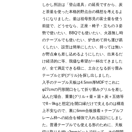
しかし所詮は「登山道具」の延長ですから、炭
と茶釜を使った本格的野点台の構想を考えるよ
うになりました。釜は祖母形見の富士釜を使う
前提で、どうせなら、正座・椅子・立ちの３姿
勢で使いたい、BBQでも使いたい、火器無し時
のテーブルでも使いたい、炉含めて持ち運び易
くしたい、設営は簡単にしたい、持っては無い
が野点傘も差し込めるようにしたい、出来るだ
け経済的に等、我儘な希望が一杯出てきました
が、全て満足できる様に、土台となる折り畳み
テーブルと炉(グリル)を探し出しました。
入手のテーブル天板は4.5mm厚MDFでこれに
φ27cmの円形開口をして折り畳みグリルを差し
込んだ場合、重量(グリル＋釜＋湯＋炭＋五徳等
で8～9kgと想定)を開口縁だけで支えるのは構造
上不安なので、裏に6mm合板接着＋テーブルフ
レーム枠への結合を補強で入れる設計にしまし
た。普通テーブルでも使える形のために、天板
切り取りを細い3mmビットで行って、その隙間