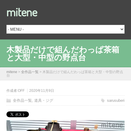
mitene
木製品だけで組んだわっぱ茶箱
と大型・中型の野点台
mitene
>
全作品一覧
>
木製品だけで組んだわっぱ茶箱と大型・中型の野点
台
作成者:
OFF
2020年11月9日
全作品一覧
,
道具・ジグ
sarusuberi