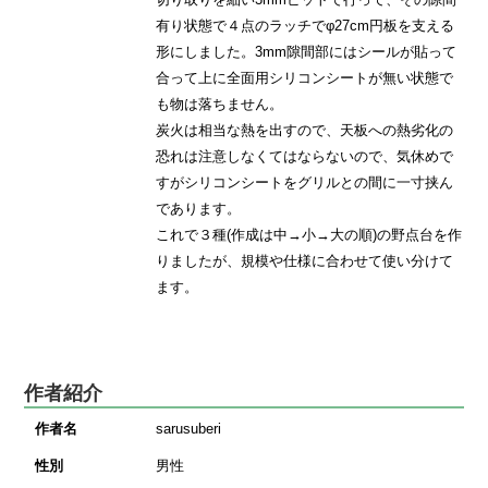
有り状態で４点のラッチでφ27cm円板を支える
形にしました。3mm隙間部にはシールが貼って
合って上に全面用シリコンシートが無い状態で
も物は落ちません。
炭火は相当な熱を出すので、天板への熱劣化の
恐れは注意しなくてはならないので、気休めで
すがシリコンシートをグリルとの間に一寸挟ん
であります。
これで３種(作成は中→小→大の順)の野点台を作
りましたが、規模や仕様に合わせて使い分けて
ます。
作者紹介
作者名
sarusuberi
性別
男性