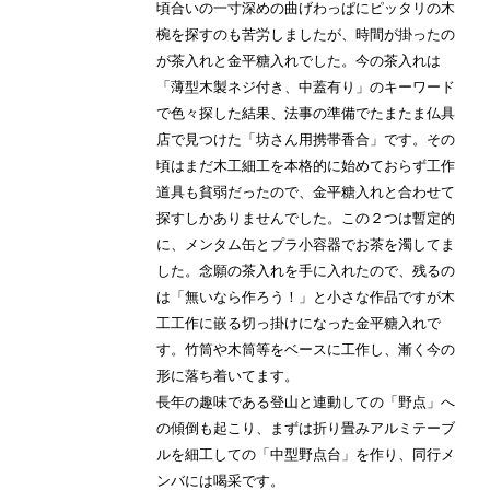
頃合いの一寸深めの曲げわっぱにピッタリの木
椀を探すのも苦労しましたが、時間が掛ったの
が茶入れと金平糖入れでした。今の茶入れは
「薄型木製ネジ付き、中蓋有り」のキーワード
で色々探した結果、法事の準備でたまたま仏具
店で見つけた「坊さん用携帯香合」です。その
頃はまだ木工細工を本格的に始めておらず工作
道具も貧弱だったので、金平糖入れと合わせて
探すしかありませんでした。この２つは暫定的
に、メンタム缶とプラ小容器でお茶を濁してま
した。念願の茶入れを手に入れたので、残るの
は「無いなら作ろう！」と小さな作品ですが木
工工作に嵌る切っ掛けになった金平糖入れで
す。竹筒や木筒等をベースに工作し、漸く今の
形に落ち着いてます。
長年の趣味である登山と連動しての「野点」へ
の傾倒も起こり、まずは折り畳みアルミテーブ
ルを細工しての「中型野点台」を作り、同行メ
ンバには喝采です。