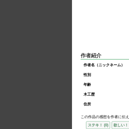
作者紹介
作者名（ニックネーム）
性別
年齢
木工歴
住所
この作品の感想を作者に伝
ステキ！
(
0
)
欲しい！