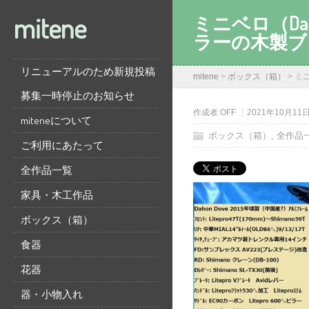
mitene
ミニベロ（Da
ラーの木製ブ
リニューアルのため新規投稿
mitene
>
ボックス（箱）
>
ミ
募集一時停止のお知らせ
作成者:
OFF
2021年10月11
miteneについて
ボックス（箱）
,
全作品
ご利用にあたって
全作品一覧
家具・木工作品
ボックス（箱）
食器
花器
器・小物入れ