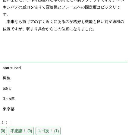
キシパテの威力を借りて変速機とフレームへの固定度はピッタリで
す。
本来なら前ギアのすぐ近くにあるのが格好も機能も良い前変速機の
位置ですが、収まり具合からこの位置になりました。
sarusuberi
男性
60代
0～5年
東京都
えよう！
(
0
)
不思議！
(
0
)
スゴ技！
(
1
)