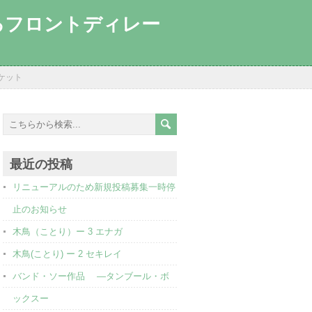
するフロントディレー
ケット
最近の投稿
リニューアルのため新規投稿募集一時停
止のお知らせ
木鳥（ことり）ー 3 エナガ
木鳥(ことり) ー 2 セキレイ
バンド・ソー作品 ―タンブール・ボ
ックスー