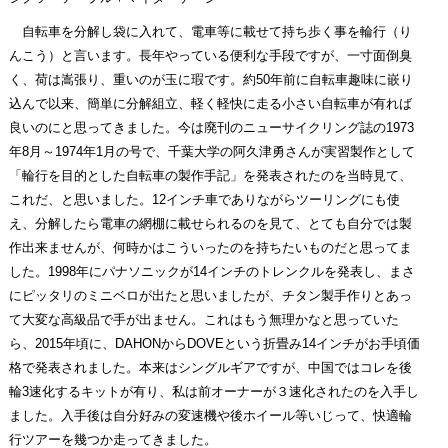
自転車を分解し袋に入れて、電車等に載せて持ち歩く事を輪行（り
んこう）と言います。長年やっている便利な手段ですが、一寸面倒臭
く、荷は嵩張り、重いのが玉に瑕です。約50年前に自転車趣味に嵌り
込んで以来、簡単に分解組立、軽く軽快に走る小さい自転車が有れば
良いのにと思ってきました。今は廃刊のニューサイクリング誌の1973
年8月～1974年1月の号で、千葉大学の阿久津勇さんが実習製作として
「輪行を目的とした自転車の製作手記」を発表されたのを当時見て、
これだ、と思いました。12インチ車でありながらツーリングにも使
え、分解したら電車の網棚に載せられるのを見て、とても自分では製
作出来ませんが、何時かはこういったのを持ちたいものだと思ってま
した。1998年にパナソニックが14インチのトレンクルを発表し、まさ
にピッタリのミニベロが出たと思いましたが、チタン製手作りとあっ
て大変な高級品で手が出ません。これはもう無理かなと思っていた
ら、2015年頃に、DAHONからDOVEという折畳み14インチがお手頃価
格で発表されました。本来はシングルギアですが、中国ではコレを後
輪3速化するキットが有り、私は前オーナーが３速化されたのを入手し
ました。入手後は自分好みの変速機や後ホイール等いじって、快適輪
行ツアーを幾つか走ってきました。