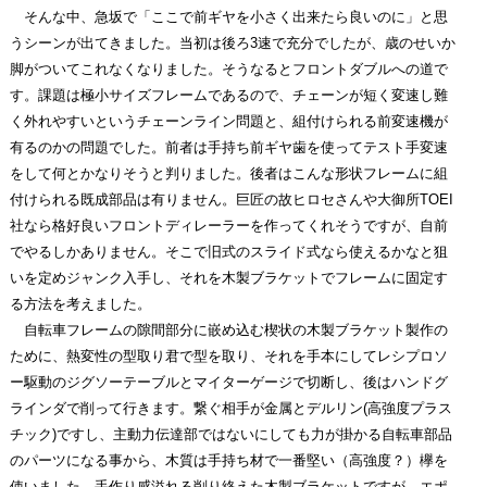
そんな中、急坂で「ここで前ギヤを小さく出来たら良いのに」と思
うシーンが出てきました。当初は後ろ3速で充分でしたが、歳のせいか
脚がついてこれなくなりました。そうなるとフロントダブルへの道で
す。課題は極小サイズフレームであるので、チェーンが短く変速し難
く外れやすいというチェーンライン問題と、組付けられる前変速機が
有るのかの問題でした。前者は手持ち前ギヤ歯を使ってテスト手変速
をして何とかなりそうと判りました。後者はこんな形状フレームに組
付けられる既成部品は有りません。巨匠の故ヒロセさんや大御所TOEI
社なら格好良いフロントディレーラーを作ってくれそうですが、自前
でやるしかありません。そこで旧式のスライド式なら使えるかなと狙
いを定めジャンク入手し、それを木製ブラケットでフレームに固定す
る方法を考えました。
自転車フレームの隙間部分に嵌め込む楔状の木製ブラケット製作の
ために、熱変性の型取り君で型を取り、それを手本にしてレシプロソ
ー駆動のジグソーテーブルとマイターゲージで切断し、後はハンドグ
ラインダで削って行きます。繋ぐ相手が金属とデルリン(高強度プラス
チック)ですし、主動力伝達部ではないにしても力が掛かる自転車部品
のパーツになる事から、木質は手持ち材で一番堅い（高強度？）欅を
使いました。手作り感溢れる削り終えた木製ブラケットですが、エポ