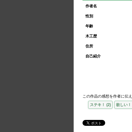
作者名
性別
年齢
木工歴
住所
自己紹介
この作品の感想を作者に伝
ステキ！
(
2
)
欲しい！