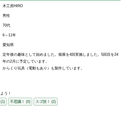
木工房HIRO
男性
70代
6～11年
愛知県
定年後の趣味として始めました。個展を4回実施しました。5回目を24
年の2月に予定しています。
からくり玩具（電動もあり）も製作しています。
えよう！
(
1
)
不思議！
(
0
)
スゴ技！
(
2
)