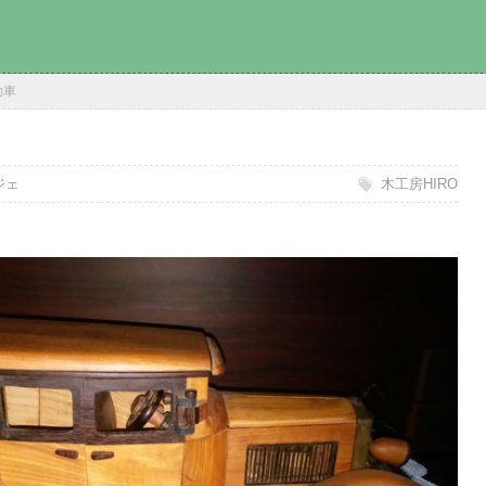
動車
ジェ
木工房HIRO