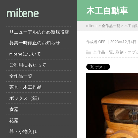
mitene
木工自動車
mitene
>
全作品一覧
>
木工自
リニューアルのため新規投稿
募集一時停止のお知らせ
作成者:
OFF
2023年12月4日
全作品一覧
,
彫刻・オブ
miteneについて
ご利用にあたって
全作品一覧
家具・木工作品
ボックス（箱）
食器
花器
器・小物入れ