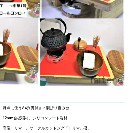
野点に使うA4判脚付き木製折り畳み台
12mm合板端材、シリコンシート端材
高儀トリマー、サークルカットジグ「トリマル君」