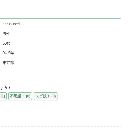
sarusuberi
男性
60代
0～5年
東京都
えよう！
(
1
)
不思議！
(
0
)
スゴ技！
(
0
)