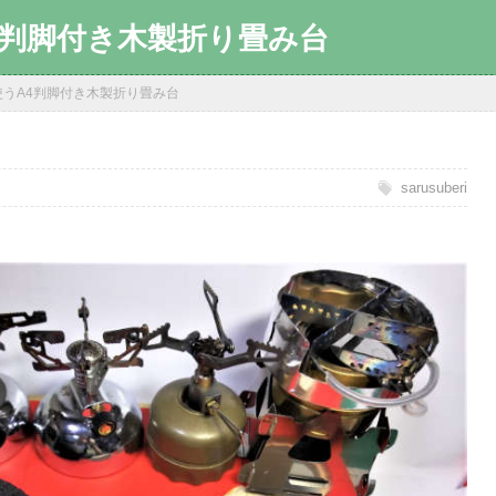
4判脚付き木製折り畳み台
使うA4判脚付き木製折り畳み台
sarusuberi