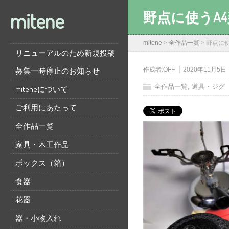
mitene
野点に使うA
mitene
>
全作品一覧
>
野点に
リニューアルのため新規投稿
募集一時停止のお知らせ
作成者:
OFF
2020年11月5日
全作品一覧
,
道具・ジグ
miteneについて
ご利用にあたって
全作品一覧
家具・木工作品
ボックス（箱）
食器
花器
器・小物入れ