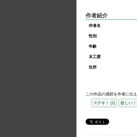
作者紹介
作者名
性別
年齢
木工歴
住所
この作品の感想を作者に伝
ステキ！
(
1
)
欲しい！