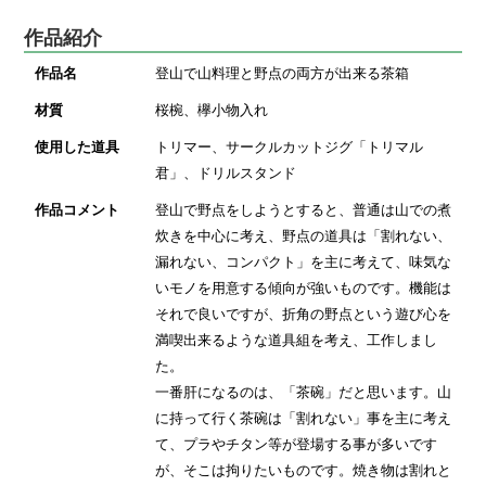
作品紹介
作品名
登山で山料理と野点の両方が出来る茶箱
材質
桜椀、欅小物入れ
使用した道具
トリマー、サークルカットジグ「トリマル
君」、ドリルスタンド
作品コメント
登山で野点をしようとすると、普通は山での煮
炊きを中心に考え、野点の道具は「割れない、
漏れない、コンパクト」を主に考えて、味気な
いモノを用意する傾向が強いものです。機能は
それで良いですが、折角の野点という遊び心を
満喫出来るような道具組を考え、工作しまし
た。
一番肝になるのは、「茶碗」だと思います。山
に持って行く茶碗は「割れない」事を主に考え
て、プラやチタン等が登場する事が多いです
が、そこは拘りたいものです。焼き物は割れと