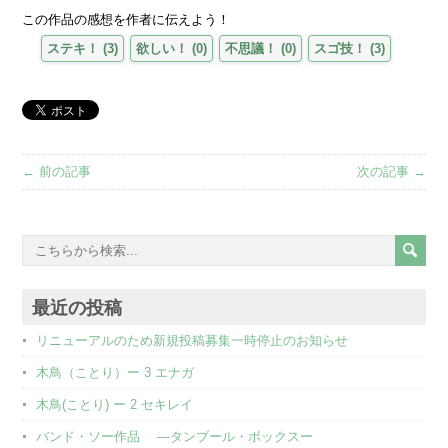
この作品の感想を作者に伝えよう！
ステキ！
(
3
)
欲しい！
(
0
)
不思議！
(
0
)
スゴ技！
(
3
)
← 前の記事
次の記事 →
最近の投稿
リニューアルのため新規投稿募集一時停止のお知らせ
木鳥（ことり）ー 3 エナガ
木鳥(ことり) ー 2 セキレイ
バンド・ソー作品 ―タンブール・ボックスー