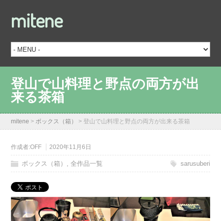
mitene
登山で山料理と野点の両方が出
来る茶箱
mitene
>
ボックス（箱）
>
登山で山料理と野点の両方が出来る茶箱
作成者:
OFF
2020年11月6日
ボックス（箱）
,
全作品一覧
sarusuberi