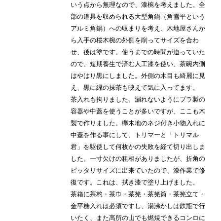
いう点から無理なので、漆椀を考えました。全
部の道具を収められる大型角鍋（角雪平という
アルミ角鍋）への収まりを考え、木地屋さんか
ら入手の桜木椀の外側を削ってサイズを合わ
せ、後は塗です。使うまでの時間が迫っていた
ので、短期養生で済む人工漆を使い、茶碗内側
はやはり黒にしました。外側の木目も綺麗に見
え、黒に緑の抹茶も映えて気に入ってます。
茶入れも拘りました。漏れないようにプラ製の
容器や中蓋を使うことが多いですが、ここも木
製で作りました。欅木地のネジ付き小物入れに
中蓋を作る事にして、トリマーと「トリマル
君」を駆使して何枚かの失敗を経て切り出しま
した。一寸欠けの粗相がありましたが、折角の
ピッタリサイズに出来ていたので、漆作業で修
復です。これは、拭き漆で塗り上げました。
茶箱に茶杓・茶巾・茶筅・茶筅筒・茶筅立て・
金平糖入れは必須ですし、湯沸かしは鉄瓶で行
いたく、また高所の山でも燃焼できるコンロに