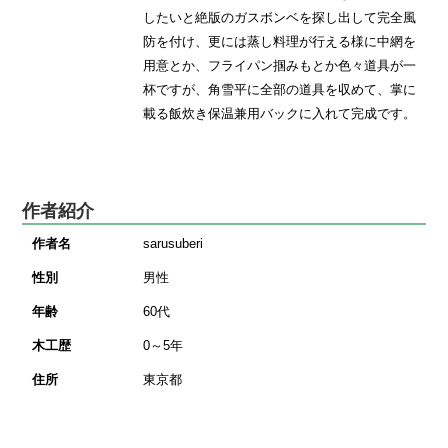
したいと絶版のガスボンベを探し出して完全風
防を付け、更には蒸し料理が行える様に中網を
用意とか、フライパン掴みもとか色々道具が一
杯ですが、角雪平に全部の道具を収めて、掌に
載る飯炊き保温兼用バックに入れて完成です。
作者紹介
作者名
sarusuberi
性別
男性
年齢
60代
木工歴
0～5年
住所
東京都