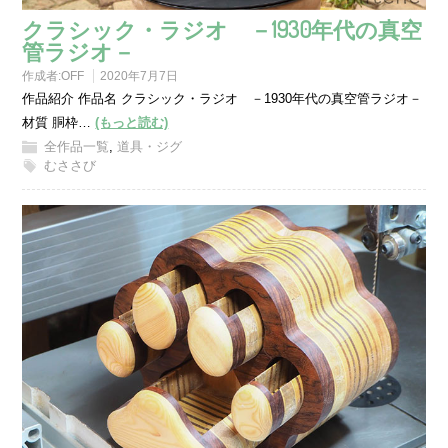
クラシック・ラジオ －1930年代の真空
管ラジオ－
作成者:
OFF
2020年7月7日
作品紹介 作品名 クラシック・ラジオ －1930年代の真空管ラジオ－
材質 胴枠…
(もっと読む)
全作品一覧
,
道具・ジグ
むささび