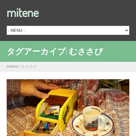
mitene
タグアーカイブ:
むささび
mitene
>
むささび