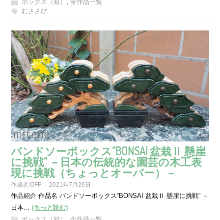
ボックス（箱）
,
全作品一覧
むささび
バンドソーボックス“BONSAI 盆栽Ⅱ 懸崖
に挑戦” －日本の伝統的な園芸の木工表
現に挑戦（ちょっとオーバー）－
作成者:
OFF
2021年7月26日
作品紹介 作品名 バンドソーボックス“BONSAI 盆栽Ⅱ 懸崖に挑戦” －
日本…
(もっと読む)
ボックス（箱）
,
全作品一覧