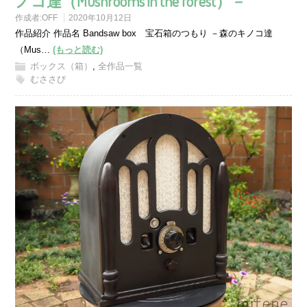
ノコ達（Mushrooms in the forest）－
作成者:
OFF
2020年10月12日
作品紹介 作品名 Bandsaw box 宝石箱のつもり －森のキノコ達
（Mus…
(もっと読む)
ボックス（箱）
,
全作品一覧
むささび