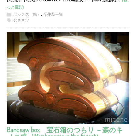
っと読む)
ボックス（箱）
,
全作品一覧
むささび
Bandsaw box 宝石箱のつもり －森のキ