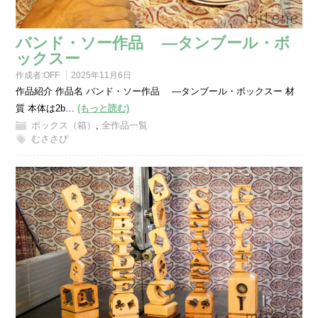
バンド・ソー作品 ―タンブール・ボ
ックスー
作成者:
OFF
2025年11月6日
作品紹介 作品名 バンド・ソー作品 ―タンブール・ボックスー 材
質 本体は2b…
(もっと読む)
ボックス（箱）
,
全作品一覧
むささび