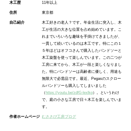
木工歴
11年以上
住所
東京都
自己紹介
木工好きの老人？です。年金生活に突入し、木
工が生活の大きな位置を占め始めています。こ
れまでいろいろな趣味を手掛けてきましたが、
一貫して続いているのは木工です。特にこの１
５年ほどはオフコさんで購入したバンドソーと
木工旋盤を使って楽しんでいます。この二つが
工房に来てから、木工が一段と楽しくなりまし
た。特にバンドソーは高齢者に優しく、用途も
無限大で必需品です。最近、Pegasのスクロー
ルバンドソーも購入してしまいました
（
https://youtu.be/zdfG-lexlkg
）。というわけ
で、庭の小さな工房で日々木工を楽しんでいま
す。
作者ホームページ
むささび工房ブログ