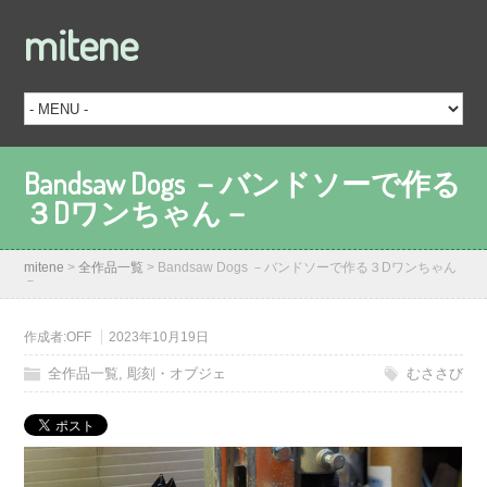
mitene
Bandsaw Dogs －バンドソーで作る
３Dワンちゃん－
mitene
>
全作品一覧
>
Bandsaw Dogs －バンドソーで作る３Dワンちゃん
－
作成者:
OFF
2023年10月19日
全作品一覧
,
彫刻・オブジェ
むささび