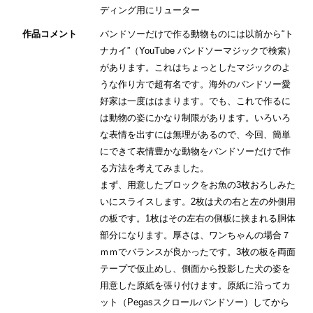
ディング用にリューター
作品コメント
バンドソーだけで作る動物ものには以前から“ト
ナカイ”（YouTube バンドソーマジックで検索）
があります。これはちょっとしたマジックのよ
うな作り方で超有名です。海外のバンドソー愛
好家は一度ははまります。でも、これで作るに
は動物の姿にかなり制限があります。いろいろ
な表情を出すには無理があるので、今回、簡単
にできて表情豊かな動物をバンドソーだけで作
る方法を考えてみました。
まず、用意したブロックをお魚の3枚おろしみた
いにスライスします。2枚は犬の右と左の外側用
の板です。1枚はその左右の側板に挟まれる胴体
部分になります。厚さは、ワンちゃんの場合７
ｍｍでバランスが良かったです。3枚の板を両面
テープで仮止めし、側面から投影した犬の姿を
用意した原紙を張り付けます。原紙に沿ってカ
ット（Pegasスクロールバンドソー）してから