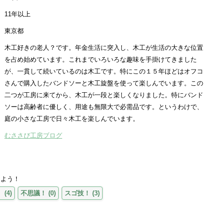
11年以上
東京都
木工好きの老人？です。年金生活に突入し、木工が生活の大きな位置
を占め始めています。これまでいろいろな趣味を手掛けてきました
が、一貫して続いているのは木工です。特にこの１５年ほどはオフコ
さんで購入したバンドソーと木工旋盤を使って楽しんでいます。この
二つが工房に来てから、木工が一段と楽しくなりました。特にバンド
ソーは高齢者に優しく、用途も無限大で必需品です。というわけで、
庭の小さな工房で日々木工を楽しんでいます。
むささび工房ブログ
えよう！
！
(
4
)
不思議！
(
0
)
スゴ技！
(
3
)