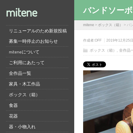
mitene
バンドソーボ
mitene
>
ボックス（箱）
>
バ
リニューアルのため新規投稿
募集一時停止のお知らせ
作成者:
OFF
2019年12月25
ボックス（箱）
,
全作品
miteneについて
ご利用にあたって
全作品一覧
家具・木工作品
ボックス（箱）
食器
花器
器・小物入れ