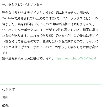
ール盤とスピンドルサンダー
完全なオリジナルデザインというわけではありません。海外の
YouTubeで紹介されていた犬の肉球型バンドソーボックスにヒントを
得ました。猫を四匹飼っているので肉球の観察には困りませんでし
た。バンドソーボックスには、デザイン性の高いものと、細工に凝っ
たものがあります。これまで作り続けていますが、この作品はデザイ
ン性を考えてみたものです。色塗りはいつも失敗するので、オイルに
ワックス仕上げです。かわいいので、めずらしく妻からも評価が高い
です。
製作過程をYouTubeに載せています。
https://youtu.be/L-Ys6vYln5M
むささび
男性
60代