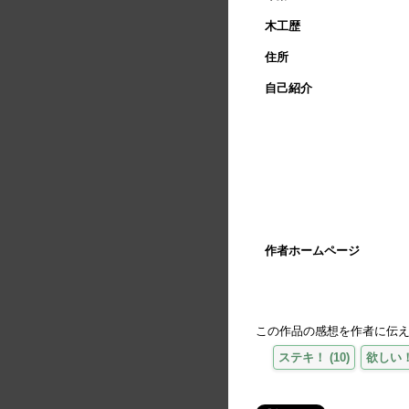
木工歴
住所
自己紹介
作者ホームページ
この作品の感想を作者に伝
ステキ！
(
10
)
欲しい