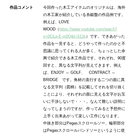
作品コメント
今回作った木工アイテムのオリジナルは、海外
の木工家が紹介している糸鋸盤の作品例です。
例えば、LOVE
WOOD（
https://www.youtube.com/watch?
v=0CiLp-E-m0Q&t=513s
）です。できあがった
作品を一見すると、どうやって作ったのかと不
思議に思ってくれる人が多く、ちょっとした余
興で紹介できる木工作品です。それぞれ、90度
回すと、異なる文字列が見えてきます。例え
ば、ENJOY ⇔ GOLF、 CONTRACT ⇔
BRIDGE です。角材の直行する二つの面に異
なる文字列（図柄）を記載してそれを切り抜く
ことにより、それぞれの面に見える文字がお互
いに干渉しないで・・・。なんて難しい説明に
なってしまうのですが、作ってみると予想外に
上手く出来あがって楽しい工作になります。
中抜き部分はPegasスクロールソー、輪郭部分
はPegasスクロールバンドソーというように使