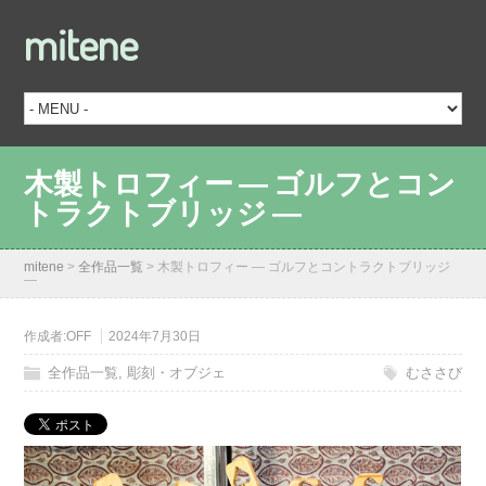
mitene
木製トロフィー ― ゴルフとコン
トラクトブリッジ ―
mitene
>
全作品一覧
>
木製トロフィー ― ゴルフとコントラクトブリッジ
―
作成者:
OFF
2024年7月30日
全作品一覧
,
彫刻・オブジェ
むささび