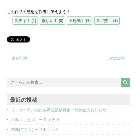
この作品の感想を作者に伝えよう！
ステキ！
(
1
)
欲しい！
(
0
)
不思議！
(
1
)
スゴ技！
(
1
)
← 前の記事
次の記事 →
最近の投稿
リニューアルのため新規投稿募集一時停止のお知らせ
木鳥（ことり）ー 3 エナガ
木鳥(ことり) ー 2 セキレイ