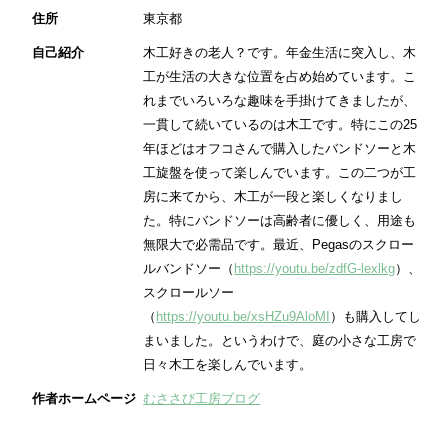
住所
東京都
自己紹介
木工好きの老人？です。年金生活に突入し、木
工が生活の大きな位置を占め始めています。こ
れまでいろいろな趣味を手掛けてきましたが、
一貫して続いているのは木工です。特にこの25
年ほどはオフコさんで購入したバンドソーと木
工旋盤を使って楽しんでいます。この二つが工
房に来てから、木工が一段と楽しくなりまし
た。特にバンドソーは高齢者に優しく、用途も
無限大で必需品です。最近、Pegasのスクロー
ルバンドソー（
https://youtu.be/zdfG-lexlkg
）、
スクロールソー
（
https://youtu.be/xsHZu9AloMI
）も購入してし
まいました。というわけで、庭の小さな工房で
日々木工を楽しんでいます。
作者ホームページ
むささび工房ブログ