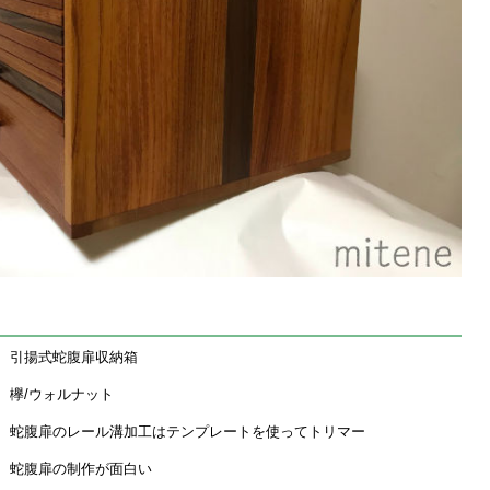
引揚式蛇腹扉収納箱
欅/ウォルナット
蛇腹扉のレール溝加工はテンプレートを使ってトリマー
蛇腹扉の制作が面白い