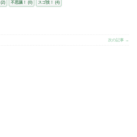
(
2
)
不思議！
(
0
)
スゴ技！
(
4
)
次の記事 →