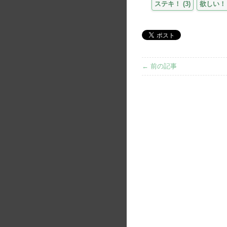
ステキ！
(
3
)
欲しい！
← 前の記事