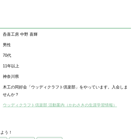
呑喜工房 中野 喜輝
男性
70代
11年以上
神奈川県
木工の同好会「ウッディクラフト倶楽部」をやっています。入会しま
せんか？
ウッディクラフト倶楽部 活動案内（かわさきの生涯学習情報）
えよう！