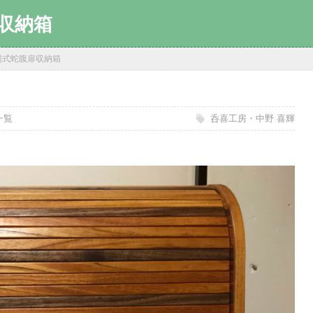
収納箱
揚式蛇腹扉収納箱
日
一覧
呑喜工房・中野 喜輝