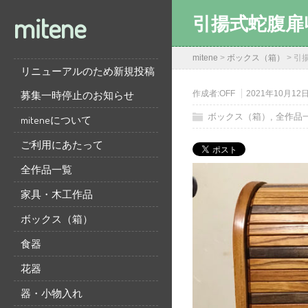
mitene
引揚式蛇腹扉
mitene
>
ボックス（箱）
>
引
リニューアルのため新規投稿
募集一時停止のお知らせ
作成者:
OFF
2021年10月12
ボックス（箱）
,
全作品
miteneについて
ご利用にあたって
全作品一覧
家具・木工作品
ボックス（箱）
食器
花器
器・小物入れ