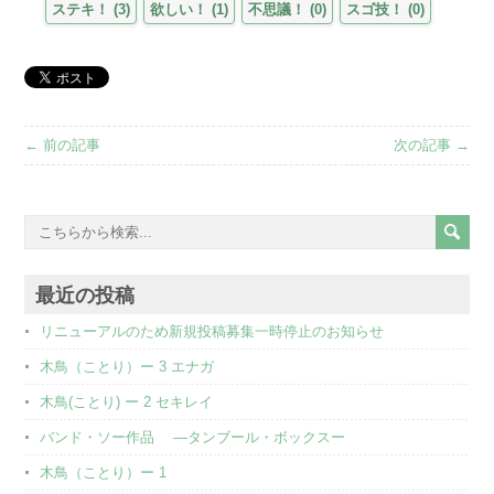
ステキ！
(
3
)
欲しい！
(
1
)
不思議！
(
0
)
スゴ技！
(
0
)
← 前の記事
次の記事 →
最近の投稿
リニューアルのため新規投稿募集一時停止のお知らせ
木鳥（ことり）ー 3 エナガ
木鳥(ことり) ー 2 セキレイ
バンド・ソー作品 ―タンブール・ボックスー
木鳥（ことり）ー 1