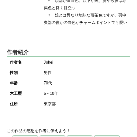
♂ 頭部が灰白色、顔下が黒、胸から腹は赤
褐色と良く目立つ
♀ 雄とは異なり地味な薄茶色ですが、羽中
央部の僅かの白色がチャームポイントで可愛い
作者紹介
作者名
Johei
性別
男性
年齢
70代
木工歴
6～10年
住所
東京都
この作品の感想を作者に伝えよう！