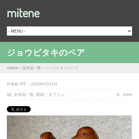
mitene
ジョウビタキのペア
mitene
>
全作品一覧
>
ジョウビタキのペア
作成者:
OFF
2025年6月16日
全作品一覧
,
彫刻・オブジェ
Johei