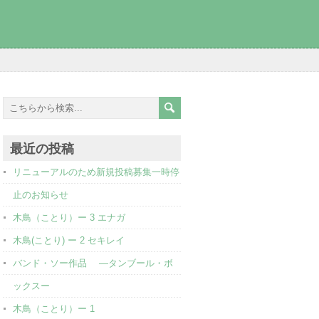
最近の投稿
リニューアルのため新規投稿募集一時停
止のお知らせ
木鳥（ことり）ー 3 エナガ
木鳥(ことり) ー 2 セキレイ
バンド・ソー作品 ―タンブール・ボ
ックスー
木鳥（ことり）ー 1