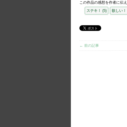
この作品の感想を作者に伝
ステキ！
(
5
)
欲しい！
← 前の記事