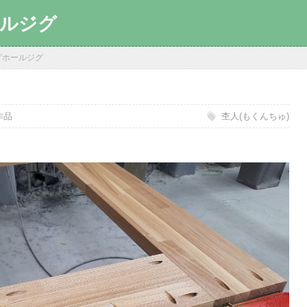
ルジグ
グホールジグ
日
作品
杢人(もくんちゅ)