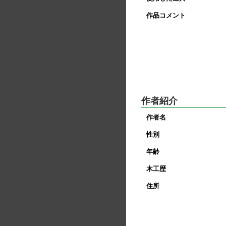
作品コメント
作者紹介
作者名
性別
年齢
木工歴
住所