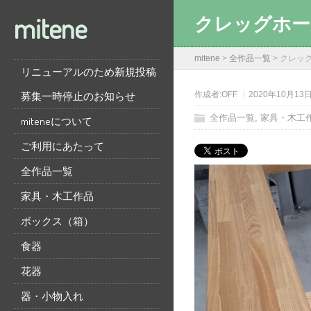
mitene
クレッグホー
mitene
>
全作品一覧
>
クレッ
リニューアルのため新規投稿
募集一時停止のお知らせ
作成者:
OFF
2020年10月13
全作品一覧
,
家具・木工
miteneについて
ご利用にあたって
全作品一覧
家具・木工作品
ボックス（箱）
食器
花器
器・小物入れ