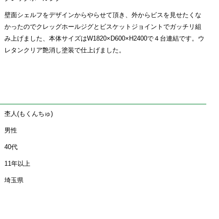
壁面シェルフをデザインからやらせて頂き、外からビスを見せたくな
かったのでクレッグホールジグとビスケットジョイントでガッチリ組
み上げました、本体サイズはW1820×D600×H2400で４台連結です。ウ
レタンクリア艶消し塗装で仕上げました。
杢人(もくんちゅ)
男性
40代
11年以上
埼玉県