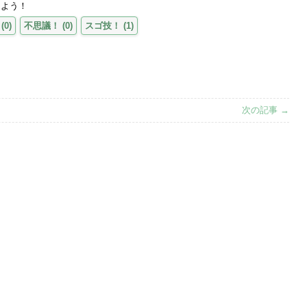
えよう！
(
0
)
不思議！
(
0
)
スゴ技！
(
1
)
次の記事 →