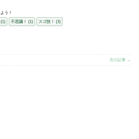
えよう！
(
1
)
不思議！
(
1
)
スゴ技！
(
3
)
次の記事 →