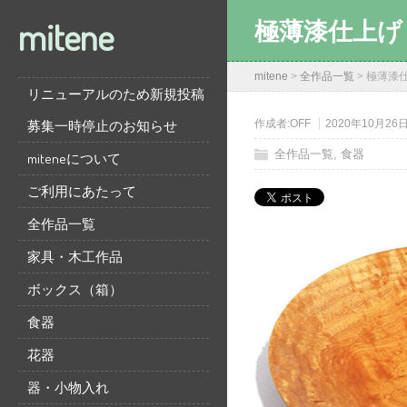
mitene
極薄漆仕上げ
mitene
>
全作品一覧
>
極薄漆
リニューアルのため新規投稿
募集一時停止のお知らせ
作成者:
OFF
2020年10月26
全作品一覧
,
食器
miteneについて
ご利用にあたって
全作品一覧
家具・木工作品
ボックス（箱）
食器
花器
器・小物入れ