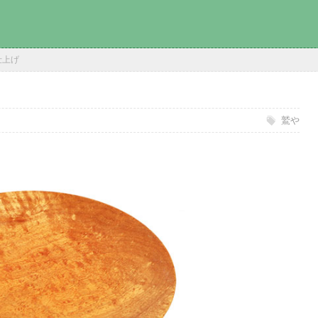
仕上げ
日
鷲や