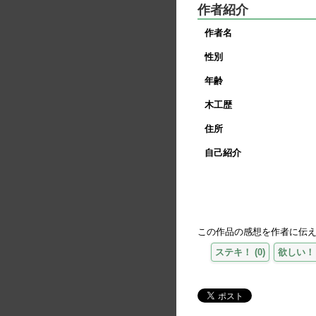
作者紹介
作者名
性別
年齢
木工歴
住所
自己紹介
この作品の感想を作者に伝
ステキ！
(
0
)
欲しい！