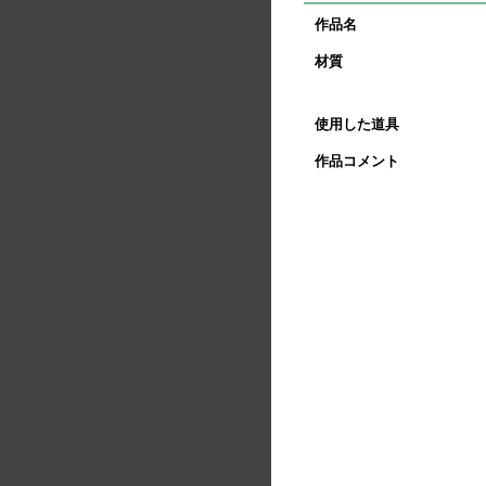
作品名
材質
使用した道具
作品コメント