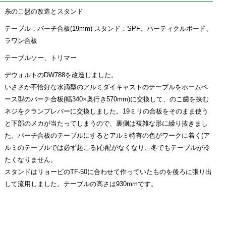
糸のこ盤の改造とスタンド
テーブル：バーチ合板(19mm) スタンド：SPF、パーティクルボード、
ラワン合板
テーブルソー、トリマー
デウォルトのDW788を改造しました。
いささか不恰好な水滴型のアルミダイキャストのテーブルをホームベ
ース型のバーチ合板(幅340×奥行き570mm)に交換して、のこ歯を挟む
ネジをクランプレバーに交換しました。19ミリの合板をそのまま使う
と下部のメカが当たってしまうので、裏側は複雑な形に繰り抜きまし
た。バーチ合板のテーブルにするとアルミ特有の色がワークに着く(ア
ルミのテーブルでは必ず起こる)心配がなくなり、冬でもテーブルが冷
たくなりません。
スタンドはリョービのTF-50に合わせて作っていたものを後ろに張り出
して流用しました。テーブルの高さは930mmです。