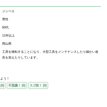
ジンベエ
男性
60代
11年以上
岡山県
工房を移転することになり、大型工具をメンテナンスしたり細かい改
良を加えたりしています。
えよう！
(
0
)
不思議！
(
0
)
スゴ技！
(
0
)