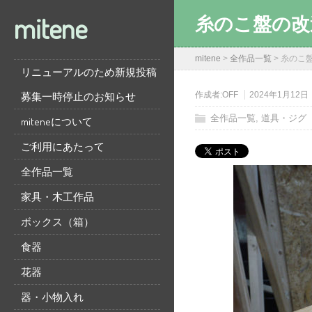
mitene
糸のこ盤の改
mitene
>
全作品一覧
>
糸のこ
リニューアルのため新規投稿
募集一時停止のお知らせ
作成者:
OFF
2024年1月12日
全作品一覧
,
道具・ジグ
miteneについて
ご利用にあたって
全作品一覧
家具・木工作品
ボックス（箱）
食器
花器
器・小物入れ