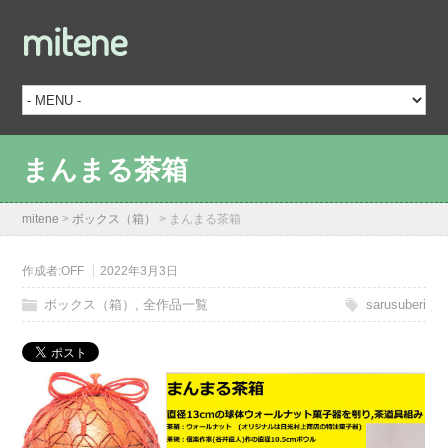
mitene
まんまる茶箱
mitene
>
ボックス（箱）
>
まんまる茶箱
作成者:
OFF
2022年3月3日
ボックス（箱）
,
全作品一覧
sarusuberi