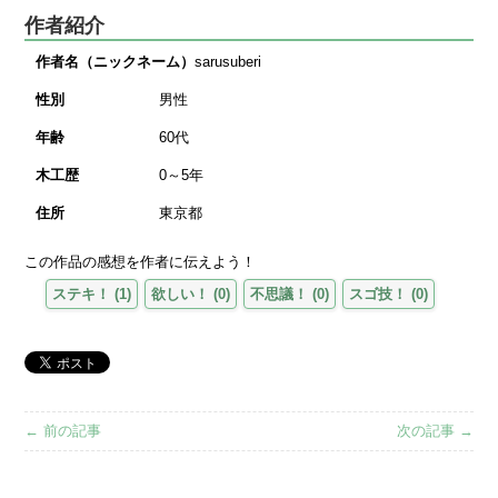
作者紹介
作者名（ニックネーム）
sarusuberi
性別
男性
年齢
60代
木工歴
0～5年
住所
東京都
この作品の感想を作者に伝えよう！
ステキ！
(
1
)
欲しい！
(
0
)
不思議！
(
0
)
スゴ技！
(
0
)
← 前の記事
次の記事 →