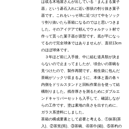
は或る木地屋さんが出している「まんまる菓子
器」という碁石入れに近い形状の刳り抜き菓子
器です。これをいっそ球に近づけて中をソック
リ刳り抜いたら茶箱になるのではと思いつきま
した。そのアイデアで頼んでウォルナット材で
作って貰った菓子器が原型です。底が平になっ
てるので完全球体ではありませんが、直径13cm
のほぼ球体です。
３年ほど前に入手後、中に組む道具類が決ま
らないので止まってましたが、頃合いの茶碗を
見つけたので、製作再開です。相生袋に包んだ
茶碗がソックリ収まるように、本体と蓋の各々
内側をドリルスタンドと回転作業台を使って結
構削りました。残存厚さを測るためにダブルエ
ンドキャリパーセットも入手して、確認しなが
らの工作です。塗は素地の良さを出すために、
ガラス系塗料にしました。
茶箱の構成要素として必要と考える、①抹茶(茶
入)、②茶筅(筒)、③茶碗、④茶巾(箱)、⑤茶杓の