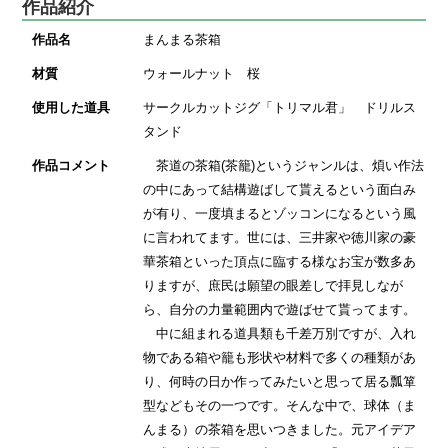
作品紹介
作品名
まんまる茶箱
材質
ウォールナット 桜
使用した道具
サークルカットジグ「トリマル君」 ドリルス
タンド
作品コメント
茶道の茶箱(茶籠)というジャンルは、煩い作法
の中にあって結構遊ばして貰えるという面白み
が有り、一度填まるとゾッコンになるという風
に言われてます。世には、三井家や徳川家の豪
華茶箱といった頂点に臨する様なお宝が数多あ
りますが、庶民は願望の眼差しで拝見しなが
ら、自分の力量範囲内で遊ばせて貰ってます。
中に組まれる道具類も千差万別ですが、入れ
物である箱や籠も形状や材料で多くの種類があ
り、何時の日か作ってみたいと思って居る瓢箪
型などもその一つです。そんな中で、球体（ま
んまる）の茶箱を思いつきました。元アイデア