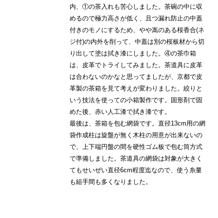
内、①の茶入れも苦心しました。茶碗の中に収
めるので極力高さが低く、且つ漏れ防止の中蓋
付きのモノにするため、やや嵩のある桜香合(ネ
ジ付)の内外を削って、中蓋は別の桜板材から切
り出して塗は拭き漆にしました。④の茶巾箱
は、皮革でトライしてみました。茶道具に皮革
は合わないのかなと思ってましたが、京都で皮
革製の茶箱を見て考えが変わりました。絞りと
いう技法を使っての小箱製作です。固形剤で固
めた後、赤い人工漆で拭き漆です。
最後は、茶箱を包む網袋です。直径13cm用の網
袋作成柱は旋盤が無く木柱の用意が出来ないの
で、上下端円盤の間を硬性ゴム板で包む筒方式
で準備しました。茶道具の網袋は対象が大きく
てもせいぜい直径6cm程度迄なので、使う糸量
も組手間も多くなりました。