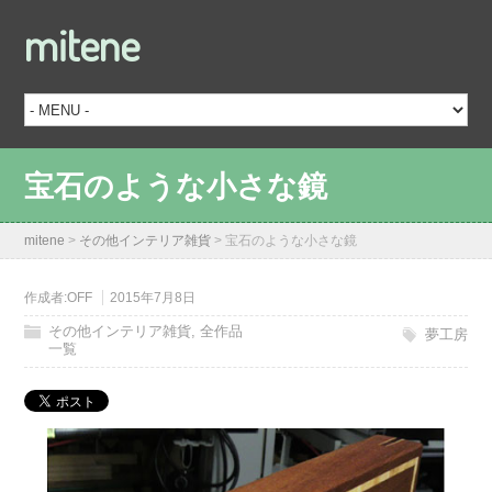
mitene
宝石のような小さな鏡
mitene
>
その他インテリア雑貨
>
宝石のような小さな鏡
作成者:
OFF
2015年7月8日
その他インテリア雑貨
,
全作品
夢工房
一覧