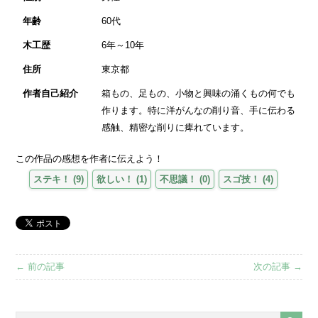
年齢
60代
木工歴
6年～10年
住所
東京都
作者自己紹介
箱もの、足もの、小物と興味の涌くもの何でも
作ります。特に洋がんなの削り音、手に伝わる
感触、精密な削りに痺れています。
この作品の感想を作者に伝えよう！
ステキ！
(
9
)
欲しい！
(
1
)
不思議！
(
0
)
スゴ技！
(
4
)
← 前の記事
次の記事 →