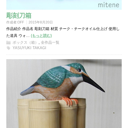
彫刻刀箱
作成者:
OFF
2015年8月20日
作品紹介 作品名 彫刻刀箱 材質 チーク・チークオイル仕上げ 使用し
た道具 ウォ…
(もっと読む)
ボックス（箱）
,
全作品一覧
YASUYUKI TAKAGI