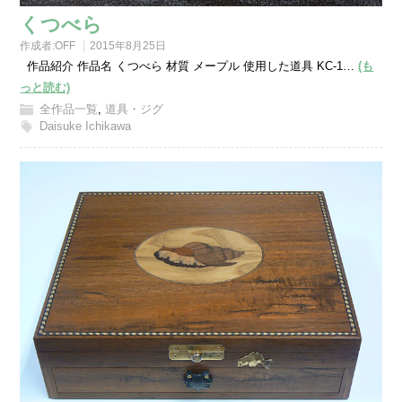
くつべら
作成者:
OFF
2015年8月25日
作品紹介 作品名 くつべら 材質 メープル 使用した道具 KC-1…
(も
っと読む)
全作品一覧
,
道具・ジグ
Daisuke Ichikawa