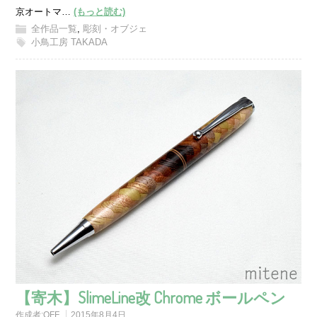
京オートマ…
(もっと読む)
全作品一覧
,
彫刻・オブジェ
小鳥工房 TAKADA
【寄木】SlimeLine改 Chrome ボールペン
作成者:
OFF
2015年8月4日