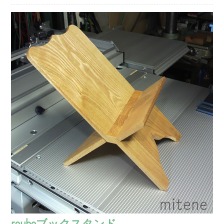
rouboブックスタンド