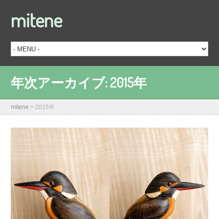
mitene
年次アーカイブ:
2015年
mitene
>
2015年