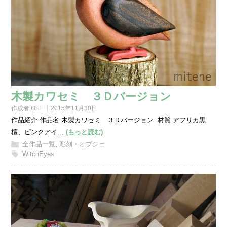
木製カワセミ ３Ｄバージョン
作成者:
OFF
2015年11月30日
作品紹介 作品名 木製カワセミ ３Ｄバージョン 材質 アフリカ黒
檀、ピンクアイ…
(もっと読む)
全作品一覧
,
彫刻・オブジェ
WitchEyes