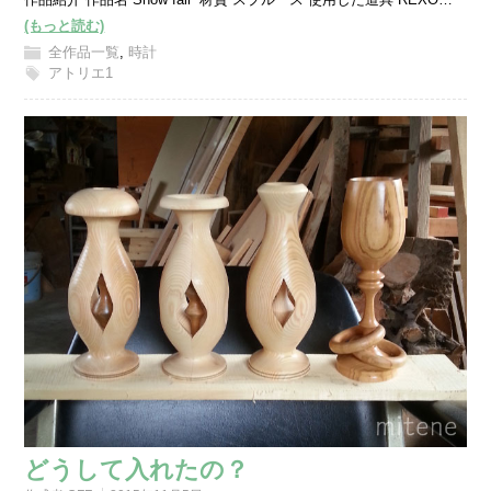
(もっと読む)
全作品一覧
,
時計
アトリエ1
どうして入れたの？