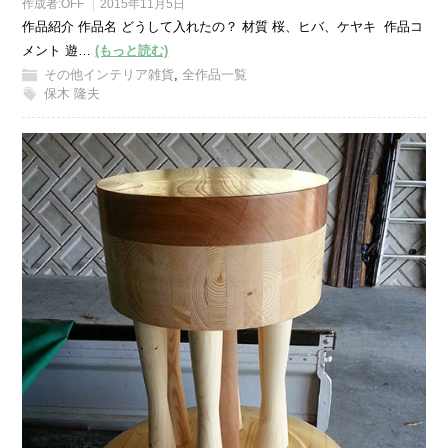
作成者:
OFF
2015年11月5日
作品紹介 作品名 どうして入れたの？ 材質 桜、ヒバ、ケヤキ 作品コ
メント 遊…
(もっと読む)
その他インテリア雑貨
,
全作品一覧
保木 隆夫