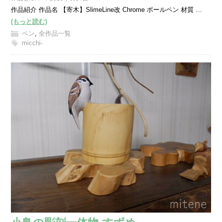
作品紹介 作品名 【寄木】SlimeLine改 Chrome ボールペン 材質 …
(もっと読む)
ペン
,
全作品一覧
micchi-
小鳥の彫刻一体物_すずめ