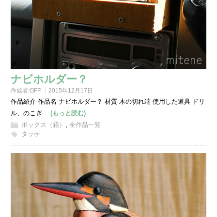
ナビホルダー？
作成者:
OFF
2015年12月17日
作品紹介 作品名 ナビホルダー？ 材質 木の切れ端 使用した道具 ドリ
ル、のこぎ…
(もっと読む)
ボックス（箱）
,
全作品一覧
タッケ