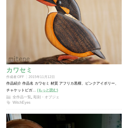
カワセミ
作成者:
OFF
2015年11月12日
作品紹介 作品名 カワセミ 材質 アフリカ黒檀、ピンクアイボリー、
チャケットビガ…
(もっと読む)
全作品一覧
,
彫刻・オブジェ
WitchEyes