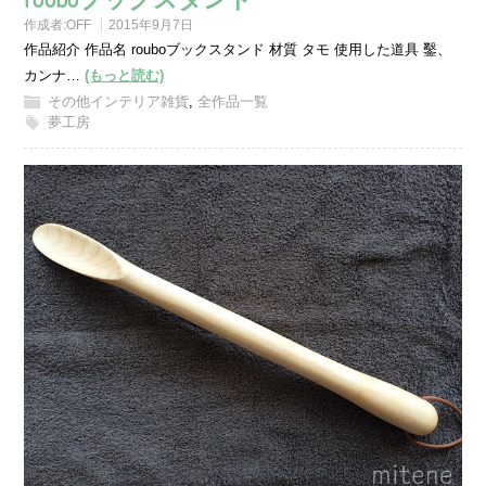
作成者:
OFF
2015年9月7日
作品紹介 作品名 rouboブックスタンド 材質 タモ 使用した道具 鑿、
カンナ…
(もっと読む)
その他インテリア雑貨
,
全作品一覧
夢工房