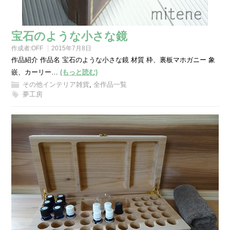
宝石のような小さな鏡
作成者:
OFF
2015年7月8日
作品紹介 作品名 宝石のような小さな鏡 材質 枠、裏板マホガニー 象
嵌、カーリー…
(もっと読む)
その他インテリア雑貨
,
全作品一覧
夢工房