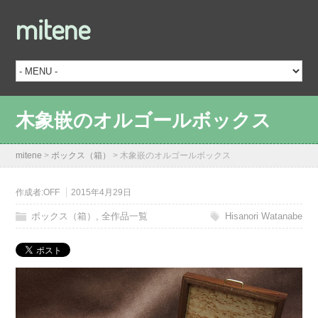
mitene
木象嵌のオルゴールボックス
mitene
>
ボックス（箱）
>
木象嵌のオルゴールボックス
作成者:
OFF
2015年4月29日
ボックス（箱）
,
全作品一覧
Hisanori Watanabe