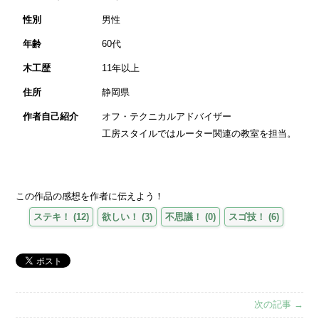
性別
男性
年齢
60代
木工歴
11年以上
住所
静岡県
作者自己紹介
オフ・テクニカルアドバイザー
工房スタイルではルーター関連の教室を担当。
この作品の感想を作者に伝えよう！
ステキ！
(
12
)
欲しい！
(
3
)
不思議！
(
0
)
スゴ技！
(
6
)
次の記事 →