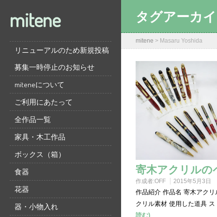
mitene
タグアーカイ
mitene
>
Masaru Yoshida
リニューアルのため新規投稿
募集一時停止のお知らせ
miteneについて
ご利用にあたって
全作品一覧
家具・木工作品
ボックス（箱）
寄木アクリルの
食器
作成者:
OFF
2015年5月3日
花器
作品紹介 作品名 寄木アクリ
クリル素材 使用した道具 
器・小物入れ
読む)