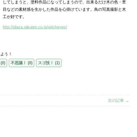
してしまうと、塗料作品になってしまうので、出来るだけ木の色・杢
目などの素材感を生かした作品を心掛けています。鳥の写真撮影と木
工が好です。
http://plaza.rakuten.co.jp/witcheyes/
えよう！
(
0
)
不思議！
(
0
)
スゴ技！
(
1
)
次の記事 →