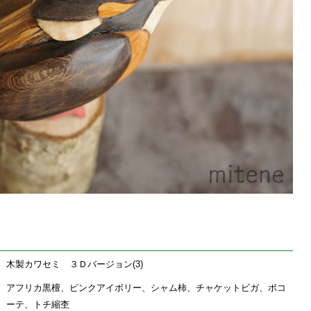
木製カワセミ ３Ｄバージョン(3)
アフリカ黒檀、ピンクアイボリー、シャム柿、チャケットビガ、ボコ
ーテ、トチ縮杢