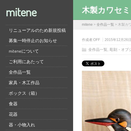
mitene
木製カワセミ
mitene
>
全作品一覧
>
木製カワ
リニューアルのため新規投稿
募集一時停止のお知らせ
作成者:
OFF
2015年12月26
全作品一覧
,
彫刻・オブ
miteneについて
ご利用にあたって
全作品一覧
家具・木工作品
ボックス（箱）
食器
花器
器・小物入れ