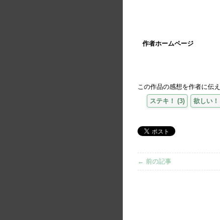
作者ホームページ
この作品の感想を作者に伝
ステキ！
(
3
)
欲しい！
← 前の記事