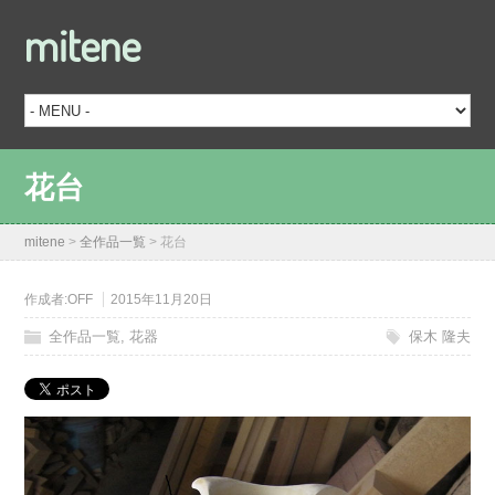
mitene
花台
mitene
>
全作品一覧
>
花台
作成者:
OFF
2015年11月20日
全作品一覧
,
花器
保木 隆夫