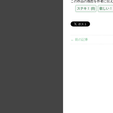
この作品の感想を作者に伝
ステキ！
(
0
)
欲しい！
← 前の記事