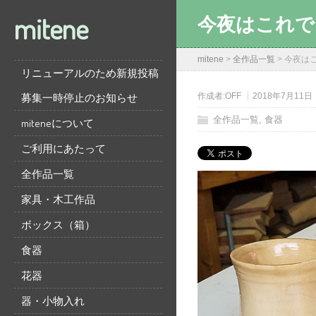
mitene
今夜はこれで
mitene
>
全作品一覧
>
今夜は
リニューアルのため新規投稿
募集一時停止のお知らせ
作成者:
OFF
2018年7月11日
全作品一覧
,
食器
miteneについて
ご利用にあたって
全作品一覧
家具・木工作品
ボックス（箱）
食器
花器
器・小物入れ