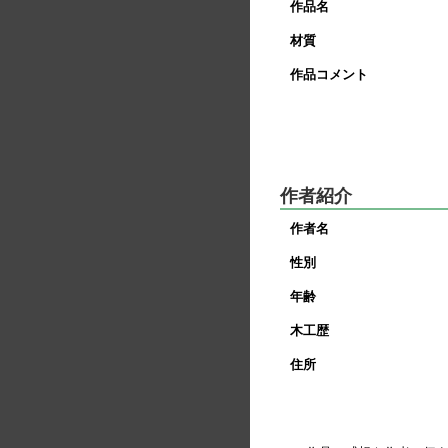
作品名
材質
作品コメント
作者紹介
作者名
性別
年齢
木工歴
住所