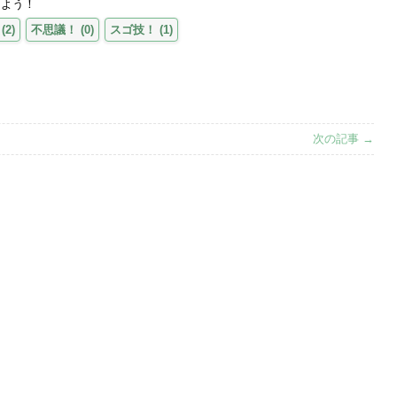
えよう！
(
2
)
不思議！
(
0
)
スゴ技！
(
1
)
次の記事 →