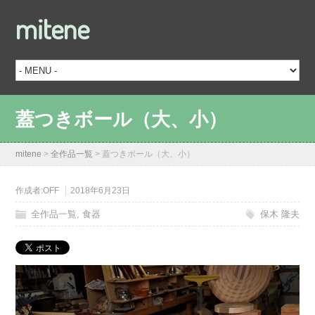
mitene
蓋つきボール（大、小）
mitene
>
全作品一覧
>
蓋つきボール（大、小）
作成者:
OFF
2018年6月23日
全作品一覧
,
食器
保木 隆夫