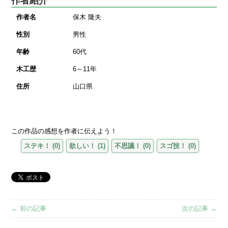
作者名
保木 隆夫
性別
男性
年齢
60代
木工歴
6～11年
住所
山口県
この作品の感想を作者に伝えよう！
ステキ！
(
0
)
欲しい！
(
1
)
不思議！
(
0
)
スゴ技！
(
0
)
← 前の記事
次の記事 →