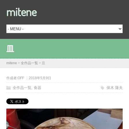
mitene
皿
mitene
>
全作品一覧
>
皿
作成者:
OFF
2018年5月9日
全作品一覧
,
食器
保木 隆夫