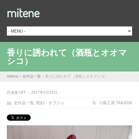
mitene
香りに誘われて（酒瓶とオオマ
シコ）
mitene
>
全作品一覧
>
香りに誘われて（酒瓶とオオマシコ）
作成者:
OFF
2017年5月25日
全作品一覧
,
彫刻・オブジェ
小鳥工房 TAKADA