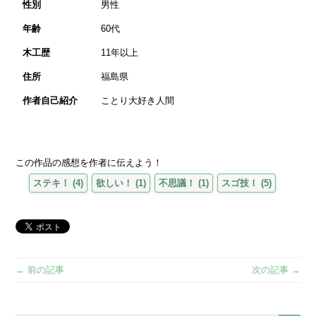
性別
男性
年齢
60代
木工歴
11年以上
住所
福島県
作者自己紹介
ことり大好き人間
この作品の感想を作者に伝えよう！
ステキ！
(
4
)
欲しい！
(
1
)
不思議！
(
1
)
スゴ技！
(
5
)
← 前の記事
次の記事 →