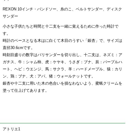
REXON 10インチ・バンドソー、糸のこ、ベルトサンダー、ディスク
サンダー
小さな子供たちと時間と十二支を一緒に覚えるために作った時計で
す。
時計のベースとなる木はに白くて木目のうすい「銀杏」で、サイズは
直径30.6cmです。
時刻目盛りの数字はバリサンダーを切り出し、十二支は、ネズミ：ア
ガチス、牛：シャム柿、虎：ケヤキ、うさぎ：ブナ、辰：パープルハ
ート、ヘビ：ウエンジ、馬：サクラ、羊：ハードメープル、猿：カリ
ン、鶏：ブナ、犬：アパ、猪：ウォールナットです。
銀杏や十二支に用いた木の色合いを損なわないよう、蜜蝋クリームを
塗って仕上げてあります。
アトリエ1