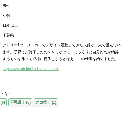
男性
50代
11年以上
千葉県
アトリエ1は、メーカーでデザイン活動してきた夫婦が二人で営んでい
ます。子育てが終了したのをきっかけに、じっくりと自分たちが納得
するものを作って皆様に提供しようと考え、この仕事を始めました。
http://www.atelier1.info/index.html
えよう！
(
6
)
不思議！
(
0
)
スゴ技！
(
1
)