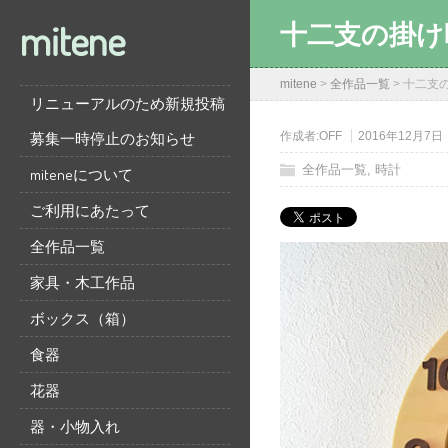
mitene
十二支の掛け
mitene
>
全作品一覧
>
十二支
リニューアルのため新規投稿
募集一時停止のお知らせ
作成者:
OFF
2016年12月7日
全作品一覧
,
時計
miteneについて
ご利用にあたって
全作品一覧
家具・木工作品
ボックス（箱）
食器
花器
器・小物入れ