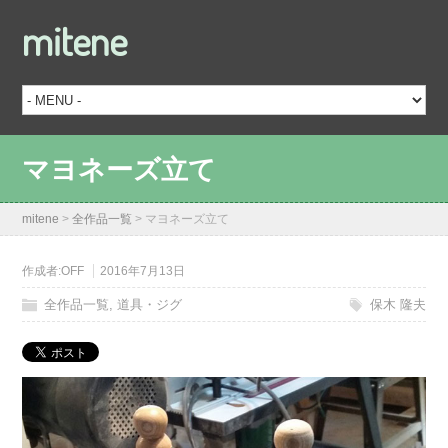
mitene
マヨネーズ立て
mitene
>
全作品一覧
>
マヨネーズ立て
作成者:
OFF
2016年7月13日
全作品一覧
,
道具・ジグ
保木 隆夫