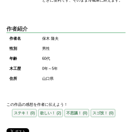
ときに便利です、そのまま冷蔵庫に終えます。
作者紹介
作者名
保木 隆夫
性別
男性
年齢
60代
木工歴
0年～5年
住所
山口県
この作品の感想を作者に伝えよう！
ステキ！
(
0
)
欲しい！
(
2
)
不思議！
(
0
)
スゴ技！
(
0
)