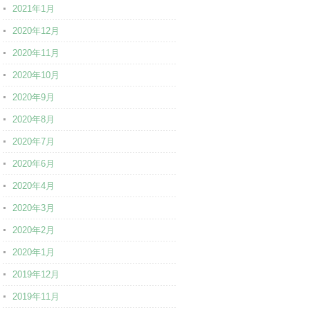
2021年1月
2020年12月
2020年11月
2020年10月
2020年9月
2020年8月
2020年7月
2020年6月
2020年4月
2020年3月
2020年2月
2020年1月
2019年12月
2019年11月