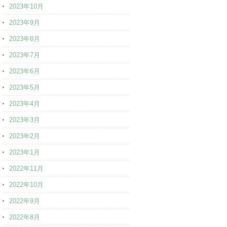
2023年10月
2023年9月
2023年8月
2023年7月
2023年6月
2023年5月
2023年4月
2023年3月
2023年2月
2023年1月
2022年11月
2022年10月
2022年9月
2022年8月