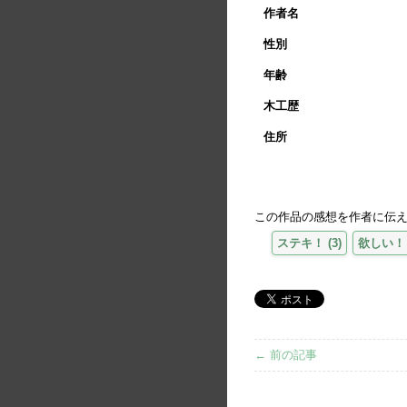
作者名
性別
年齢
木工歴
住所
この作品の感想を作者に伝
ステキ！
(
3
)
欲しい！
← 前の記事