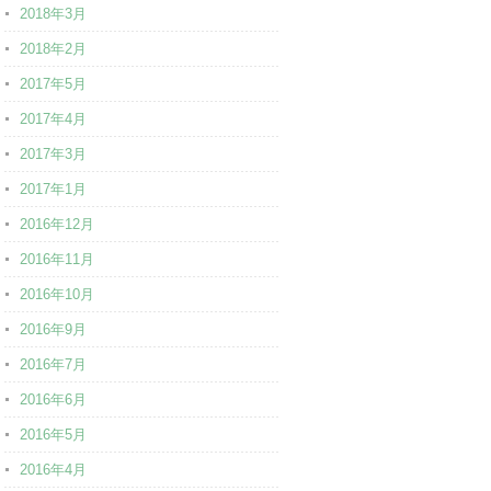
2018年3月
2018年2月
2017年5月
2017年4月
2017年3月
2017年1月
2016年12月
2016年11月
2016年10月
2016年9月
2016年7月
2016年6月
2016年5月
2016年4月