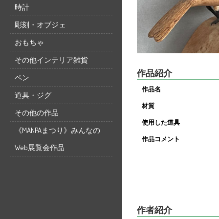
時計
彫刻・オブジェ
おもちゃ
その他インテリア雑貨
作品紹介
ペン
作品名
道具・ジグ
材質
その他の作品
使用した道具
《MANPAまつり》みんなの
作品コメント
Web展覧会作品
作者紹介