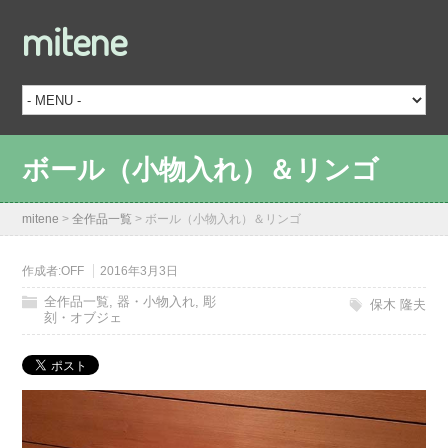
mitene
ボール（小物入れ）＆リンゴ
mitene
>
全作品一覧
>
ボール（小物入れ）＆リンゴ
作成者:
OFF
2016年3月3日
全作品一覧
,
器・小物入れ
,
彫
保木 隆夫
刻・オブジェ