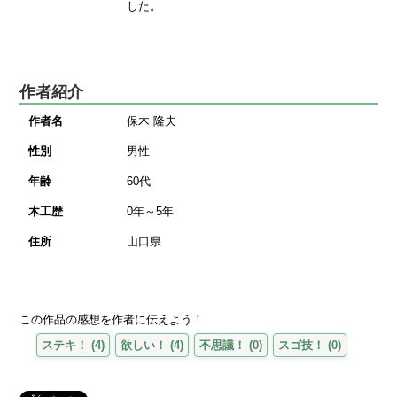
した。
作者紹介
作者名
保木 隆夫
性別
男性
年齢
60代
木工歴
0年～5年
住所
山口県
この作品の感想を作者に伝えよう！
ステキ！
(
4
)
欲しい！
(
4
)
不思議！
(
0
)
スゴ技！
(
0
)