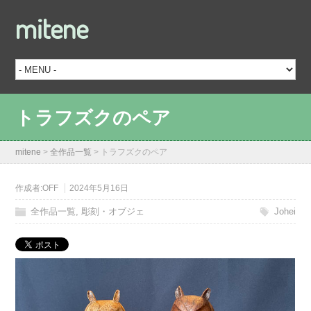
mitene
トラフズクのペア
mitene
>
全作品一覧
>
トラフズクのペア
作成者:
OFF
2024年5月16日
全作品一覧
,
彫刻・オブジェ
Johei