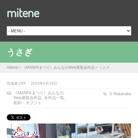
mitene
うさぎ
mitene
>
《MANPAまつり》みんなのWeb展覧会作品
>
うさぎ
作成者:
OFF
2024年5月14日
《MANPAまつり》みんなの
S.Watanabe
Web展覧会作品
,
全作品一覧
,
彫刻・オブジェ