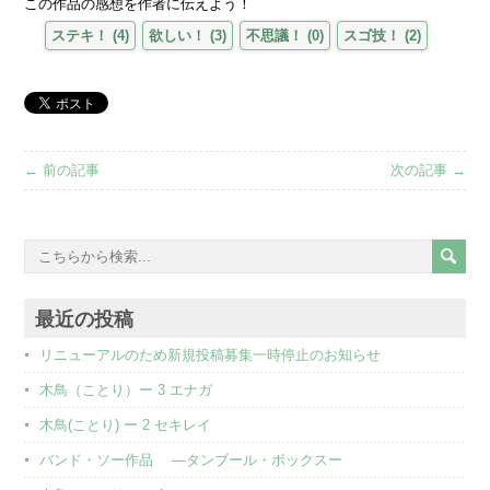
この作品の感想を作者に伝えよう！
ステキ！
(
4
)
欲しい！
(
3
)
不思議！
(
0
)
スゴ技！
(
2
)
← 前の記事
次の記事 →
最近の投稿
リニューアルのため新規投稿募集一時停止のお知らせ
木鳥（ことり）ー 3 エナガ
木鳥(ことり) ー 2 セキレイ
バンド・ソー作品 ―タンブール・ボックスー