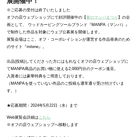
展開催中！
※ご応募の受付は終了いたしました
オフの店ウェブショップにて好評開催中の【
春のマンパまつり
】の企
画として、 ウッドカービングツールブランド『MANPA（マンパ）』
で制作した作品を対象にウェブ公募展を開催します。
展覧会場はここ、オフ・コーポレイションが運営する作品発表のため
のサイト『mitene』。
出品(投稿)してくださった方にはもれなくオフの店ウェブショップに
てMANPA商品のお買い物に使える2,000円分のクーポン進呈。
入賞者には豪華特典をご用意しております。
（MANPAを使っていない作品のご投稿も通常通り受け付けていま
す。）
★応募期間：2024年5月22日（水）まで
Web展覧会詳細は
こちら
※オフの店ウェブショップへ移動します