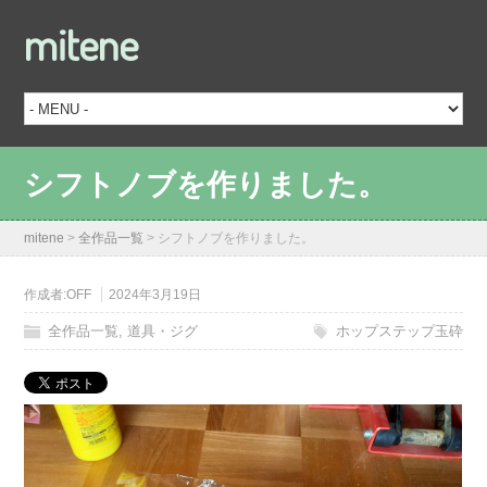
mitene
シフトノブを作りました。
mitene
>
全作品一覧
>
シフトノブを作りました。
作成者:
OFF
2024年3月19日
全作品一覧
,
道具・ジグ
ホップステップ玉砕