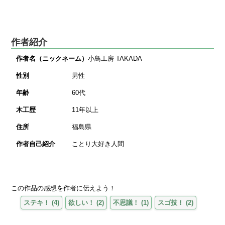
作者紹介
作者名（ニックネーム）
小鳥工房 TAKADA
性別
男性
年齢
60代
木工歴
11年以上
住所
福島県
作者自己紹介
ことり大好き人間
この作品の感想を作者に伝えよう！
ステキ！
(
4
)
欲しい！
(
2
)
不思議！
(
1
)
スゴ技！
(
2
)