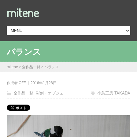
mitene
バランス
mitene
>
全作品一覧
>
バランス
作成者:
OFF
2016年1月28日
全作品一覧
,
彫刻・オブジェ
小鳥工房 TAKADA