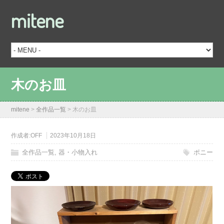
mitene
木のお皿
mitene
>
全作品一覧
>
木のお皿
作成者:
OFF
2023年10月18日
全作品一覧
,
器・小物入れ
ポニー