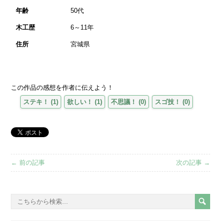
年齢
50代
木工歴
6～11年
住所
宮城県
この作品の感想を作者に伝えよう！
ステキ！
(
1
)
欲しい！
(
1
)
不思議！
(
0
)
スゴ技！
(
0
)
← 前の記事
次の記事 →