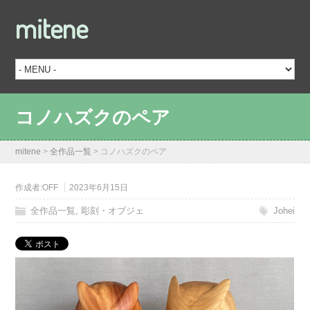
mitene
コノハズクのペア
mitene
>
全作品一覧
>
コノハズクのペア
作成者:
OFF
2023年6月15日
全作品一覧
,
彫刻・オブジェ
Johei