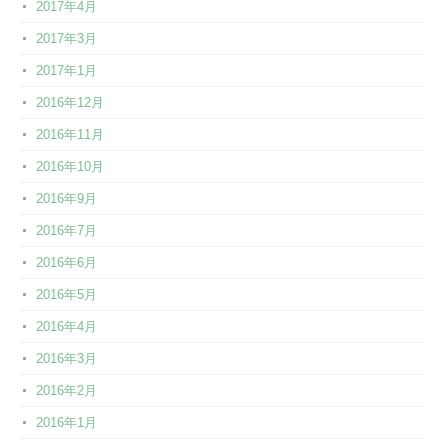
2017年4月
2017年3月
2017年1月
2016年12月
2016年11月
2016年10月
2016年9月
2016年7月
2016年6月
2016年5月
2016年4月
2016年3月
2016年2月
2016年1月