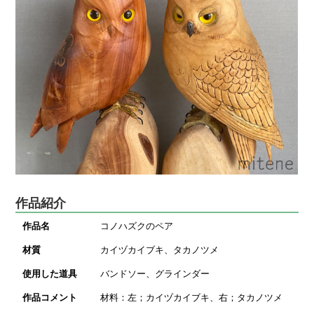
作品紹介
作品名
コノハズクのペア
材質
カイヅカイブキ、タカノツメ
使用した道具
バンドソー、グラインダー
作品コメント
材料：左；カイヅカイブキ、右；タカノツメ