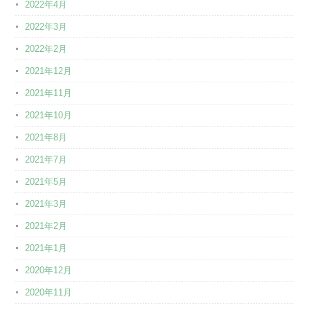
2022年4月
2022年3月
2022年2月
2021年12月
2021年11月
2021年10月
2021年8月
2021年7月
2021年5月
2021年3月
2021年2月
2021年1月
2020年12月
2020年11月