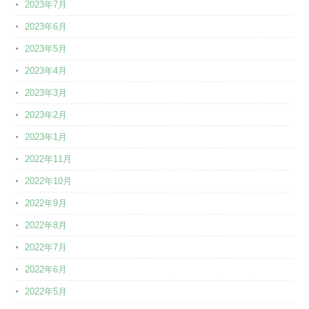
2023年7月
2023年6月
2023年5月
2023年4月
2023年3月
2023年2月
2023年1月
2022年11月
2022年10月
2022年9月
2022年8月
2022年7月
2022年6月
2022年5月