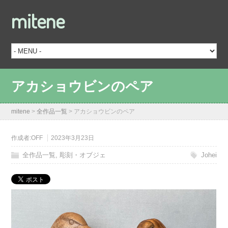
mitene
アカショウビンのペア
mitene
>
全作品一覧
>
アカショウビンのペア
作成者:
OFF
2023年3月23日
全作品一覧
,
彫刻・オブジェ
Johei