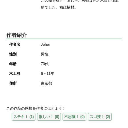
この樹を材としました。独特な色と木目が印象
的でした。右は楠材。
作者紹介
作者名
Johei
性別
男性
年齢
70代
木工歴
6～11年
住所
東京都
この作品の感想を作者に伝えよう！
ステキ！
(
1
)
欲しい！
(
0
)
不思議！
(
0
)
スゴ技！
(
2
)