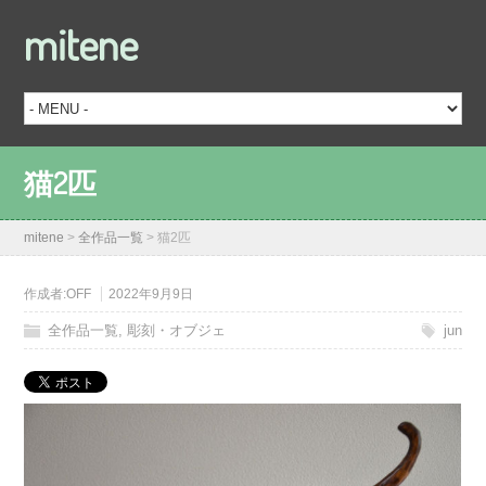
mitene
猫2匹
mitene
>
全作品一覧
>
猫2匹
作成者:
OFF
2022年9月9日
全作品一覧
,
彫刻・オブジェ
jun