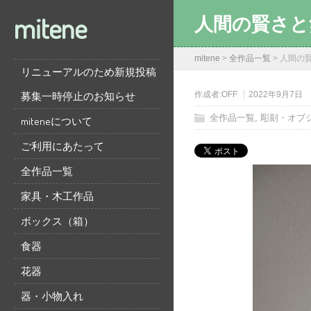
mitene
人間の賢さと
mitene
>
全作品一覧
>
人間の
リニューアルのため新規投稿
募集一時停止のお知らせ
作成者:
OFF
2022年9月7日
全作品一覧
,
彫刻・オブ
miteneについて
ご利用にあたって
全作品一覧
家具・木工作品
ボックス（箱）
食器
花器
器・小物入れ