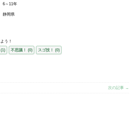
6～11年
静岡県
えよう！
(
1
)
不思議！
(
0
)
スゴ技！
(
0
)
次の記事 →