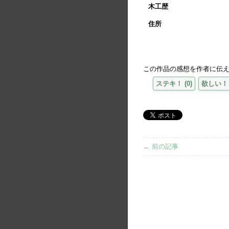
木工歴
住所
この作品の感想を作者に伝
ステキ！
(
0
)
欲しい！
← 前の記事