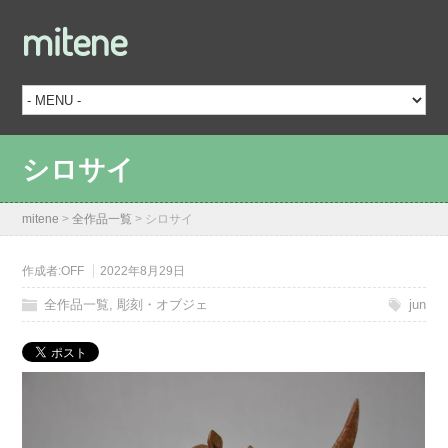
mitene
シロサイ
mitene
>
全作品一覧
>
シロサイ
作成者:
OFF
2022年8月29日
全作品一覧
,
彫刻・オブジェ
jun