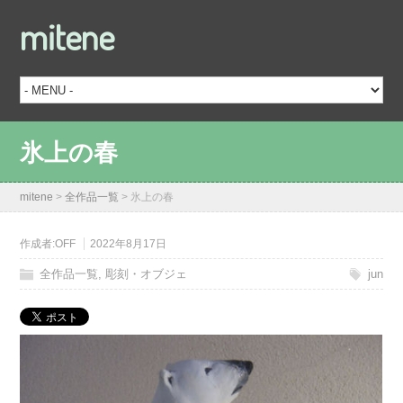
mitene
氷上の春
mitene
>
全作品一覧
>
氷上の春
作成者:
OFF
2022年8月17日
全作品一覧
,
彫刻・オブジェ
jun